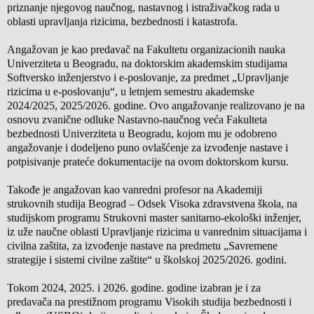
priznanje njegovog naučnog, nastavnog i istraživačkog rada u
oblasti upravljanja rizicima, bezbednosti i katastrofa.
Angažovan je kao predavač na Fakultetu organizacionih nauka
Univerziteta u Beogradu, na doktorskim akademskim studijama
Softversko inženjerstvo i e-poslovanje, za predmet „Upravljanje
rizicima u e-poslovanju“, u letnjem semestru akademske
2024/2025, 2025/2026. godine. Ovo angažovanje realizovano je na
osnovu zvanične odluke Nastavno-naučnog veća Fakulteta
bezbednosti Univerziteta u Beogradu, kojom mu je odobreno
angažovanje i dodeljeno puno ovlašćenje za izvođenje nastave i
potpisivanje prateće dokumentacije na ovom doktorskom kursu.
Takođe je angažovan kao vanredni profesor na Akademiji
strukovnih studija Beograd – Odsek Visoka zdravstvena škola, na
studijskom programu Strukovni master sanitarno-ekološki inženjer,
iz uže naučne oblasti Upravljanje rizicima u vanrednim situacijama i
civilna zaštita, za izvođenje nastave na predmetu „Savremene
strategije i sistemi civilne zaštite“ u školskoj 2025/2026. godini.
Tokom 2024, 2025. i 2026. godine. godine izabran je i za
predavača na prestižnom programu Visokih studija bezbednosti i