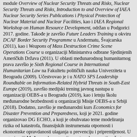
module
Overview of Nuclear Security Threats and Risks, Nuclear
Security Threats and Risks, Introduction to and Overview of IAEA
Nuclear Security Series Publications
i
Physical Protection of
Nuclear Material and Nuclear Facilities
, kao i
IAEA Regional
Workshop on Human Resource Development
, održan u Podgorici
2017. godine. Takođe je završio
Future Leaders Training
u okviru
DCAF Border Security Programme
u Andermatu, Švajcarska
(2011), kao i
Weapons of Mass Destruction Crime Scene
Operations Course
u organizaciji Ministarstva odbrane Sjedinjenih
Američkih Država (2011). U oblasti međunarodnog humanitarnog
prava završio je
Sixth Regional Course in International
Humanitarian Law
na Fakultetu političkih nauka Univerziteta u
Beogradu (2009). Učestvovao je i u
NATO SPS Leadership
Roundtable on Information-Related Hybrid Threats in South-East
Europe
(2019), završio medijski trening javnog nastupa u
organizaciji OEBS-a u Beogradu (2019), kao i letnju školu
međunarodne bezbednosti u organizaciji Misije OEBS-a u Srbiji
(2018). Dodatno, završio je međunarodni kurs
Economics for
Disaster Prevention and Preparedness
, koji je 2021. godine
organizovao DG ECHO, a koji je obuhvatao teme modeliranja
rizika od katastrofa, finansijskih instrumenata otpornosti i
ekonomske opravdanosti ulaganja u prevenciju i pripremljenost. U