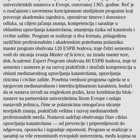
univerzitetskih ustanova u Evropi, osnovanoj 1365. godine. Reč je
o značajnom i savremeno koncipiranom studijskom programu koji
povezuje akademsku zajednicu, operativne timove i donosioce
odluka, sa ciljem jačanja znanja, kompetencija i saradnje u
oblastima upravljanja katastrofama, smanjenja rizika od katastrofa i
civilne zaštite. Program se realizuje u dva formata, prilagođena
različitim profesionalnim i akademskim potrebama polaznika:
master program obuhvata 120 ESPB bodova, traje četiri semestra i
vodi do sticanja zvanja
Master of Science
, uz izradu master teze,
dok
Academic Expert Program
obuhvata 60 ESPB bodova, traje tri
semestra i usmeren je na razvoj praktičnih i stručnih kompetencija u
oblasti međunarodnog upravljanja katastrofama, upravljanja
rizicima i civilne zaštite. Posebna vrednost programa ogleda se u
njegovom međunarodnom i interdisciplinarnom karakteru, budući
da se nastava izvodi na engleskom jeziku, kroz kombinaciju blok-
nastave na partnerskim univerzitetima širom Evrope i onlajn
nastavnih jedinica, čime se polaznicima omogućava sticanje
teorijskih znanja, praktičnih veština i razvoj međunarodnih
profesionalnih mreža. Nastavni sadržaji obuhvataju čitav ciklus
upravljanja katastrofama — od prevencije i pripremljenosti do
odgovora, oporavka i izgradnje otpornosti. Program se realizuje u
saradnji sa više renomiranih evropskih univerziteta, među kojima su