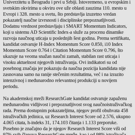
Univerzitetu u Beogradu i prvi u Srbiji. Istovremeno, u evropskim i
svetskim okvirima u okviru ove uže oblasti zauzima 110. mesto u
Evropi i 328. mesto u svetu, što predstavlja izuzetno vredan
pokazatelj naučne izvrsnosti i disciplinske prepoznatljivosti.
Dodatnu vrednost predstavljaju i SMART Momentum Indicators,
koji u sistemu AD Scientific Index-a služe za procenu dinamike
razvoja naučnog uticaja u poslednjih šest godina. Prema sertifikatu,
kandidat ostvaruje H-Index Momentum Score 0.850, i10 Index
Momentum Score 0.764 i Citation Momentum Score 0.796, što
ukazuje na veoma snažan naučni zamah, stabilan rast uticaja i
visoku aktuelnost njegovih istraživanja. Ovi indikatori su od
posebnog značaja jer pokazuju da naučna pozicija kandidata nije
zasnovana samo na ranije stečenim rezultatima, već i na izrazito
intenzivnoj i međunarodno relevantnoj produkciji u novijem
periodu.
Na akademskoj mreži ResearchGate kandidat ostvaruje zapaženu
međunarodnu vidljivost i prepoznatljivost svog naučnoistraživačkog
rada. Prema dostupnim pokazateljima, njegov profil obuhvata 458
istraživačkih jedinica, uz Research Interest Score od 2.576, ukupno
4.065 citata, h-indeks 31, 174.103 čitanja i 1.133 preporuke.
Posebno je značajno da je njegov Research Interest Score viši od
97% svih članova ResearchGate mreže, kao i od 98% istraživača