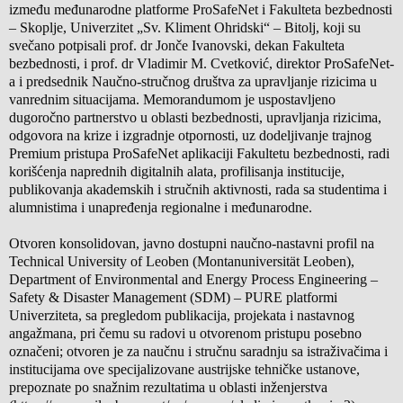
između međunarodne platforme ProSafeNet i Fakulteta bezbednosti
– Skoplje, Univerzitet „Sv. Kliment Ohridski“ – Bitolj, koji su
svečano potpisali prof. dr Jonče Ivanovski, dekan Fakulteta
bezbednosti, i prof. dr Vladimir M. Cvetković, direktor ProSafeNet-
a i predsednik Naučno-stručnog društva za upravljanje rizicima u
vanrednim situacijama. Memorandumom je uspostavljeno
dugoročno partnerstvo u oblasti bezbednosti, upravljanja rizicima,
odgovora na krize i izgradnje otpornosti, uz dodeljivanje trajnog
Premium pristupa ProSafeNet aplikaciji Fakultetu bezbednosti, radi
korišćenja naprednih digitalnih alata, profilisanja institucije,
publikovanja akademskih i stručnih aktivnosti, rada sa studentima i
alumnistima i unapređenja regionalne i međunarodne.
Otvoren konsolidovan, javno dostupni naučno-nastavni profil na
Technical University of Leoben (Montanuniversität Leoben),
Department of Environmental and Energy Process Engineering –
Safety & Disaster Management (SDM) – PURE platformi
Univerziteta, sa pregledom publikacija, projekata i nastavnog
angažmana, pri čemu su radovi u otvorenom pristupu posebno
označeni; otvoren je za naučnu i stručnu saradnju sa istraživačima i
institucijama ove specijalizovane austrijske tehničke ustanove,
prepoznate po snažnim rezultatima u oblasti inženjerstva