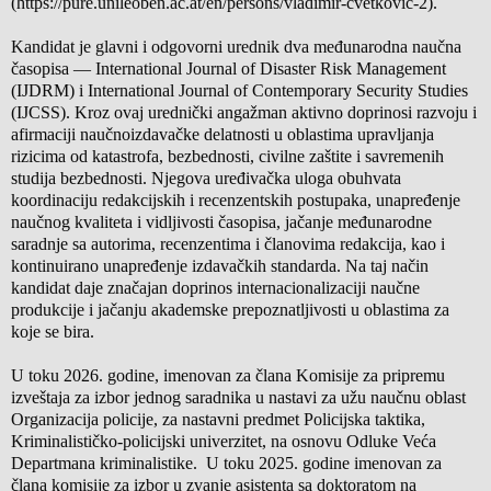
(https://pure.unileoben.ac.at/en/persons/vladimir-cvetkovic-2).
Kandidat je glavni i odgovorni urednik dva međunarodna naučna
časopisa — International Journal of Disaster Risk Management
(IJDRM) i International Journal of Contemporary Security Studies
(IJCSS). Kroz ovaj urednički angažman aktivno doprinosi razvoju i
afirmaciji naučnoizdavačke delatnosti u oblastima upravljanja
rizicima od katastrofa, bezbednosti, civilne zaštite i savremenih
studija bezbednosti. Njegova uređivačka uloga obuhvata
koordinaciju redakcijskih i recenzentskih postupaka, unapređenje
naučnog kvaliteta i vidljivosti časopisa, jačanje međunarodne
saradnje sa autorima, recenzentima i članovima redakcija, kao i
kontinuirano unapređenje izdavačkih standarda. Na taj način
kandidat daje značajan doprinos internacionalizaciji naučne
produkcije i jačanju akademske prepoznatljivosti u oblastima za
koje se bira.
U toku 2026. godine, imenovan za člana Komisije za pripremu
izveštaja za izbor jednog saradnika u nastavi za užu naučnu oblast
Organizacija policije, za nastavni predmet Policijska taktika,
Kriminalističko-policijski univerzitet, na osnovu Odluke Veća
Departmana kriminalistike. U toku 2025. godine imenovan za
člana komisije za izbor u zvanje asistenta sa doktoratom na