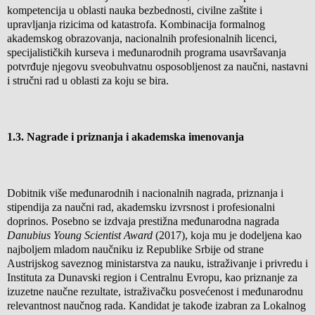
kompetencija u oblasti nauka bezbednosti, civilne zaštite i
upravljanja rizicima od katastrofa. Kombinacija formalnog
akademskog obrazovanja, nacionalnih profesionalnih licenci,
specijalističkih kurseva i međunarodnih programa usavršavanja
potvrđuje njegovu sveobuhvatnu osposobljenost za naučni, nastavni
i stručni rad u oblasti za koju se bira.
1.3.
Nagrade i priznanja i akademska imenovanja
Dobitnik više međunarodnih i nacionalnih nagrada, priznanja i
stipendija za naučni rad, akademsku izvrsnost i profesionalni
doprinos. Posebno se izdvaja prestižna međunarodna nagrada
Danubius Young Scientist Award
(2017), koja mu je dodeljena kao
najboljem mladom naučniku iz Republike Srbije od strane
Austrijskog saveznog ministarstva za nauku, istraživanje i privredu i
Instituta za Dunavski region i Centralnu Evropu, kao priznanje za
izuzetne naučne rezultate, istraživačku posvećenost i međunarodnu
relevantnost naučnog rada. Kandidat je takođe izabran za Lokalnog