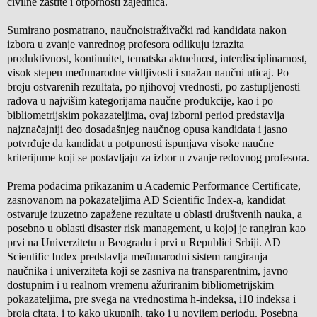
civilne zaštite i otpornosti zajednica.
Sumirano posmatrano, naučnoistraživački rad kandidata nakon
izbora u zvanje vanrednog profesora odlikuju izrazita
produktivnost, kontinuitet, tematska aktuelnost, interdisciplinarnost,
visok stepen međunarodne vidljivosti i snažan naučni uticaj. Po
broju ostvarenih rezultata, po njihovoj vrednosti, po zastupljenosti
radova u najvišim kategorijama naučne produkcije, kao i po
bibliometrijskim pokazateljima, ovaj izborni period predstavlja
najznačajniji deo dosadašnjeg naučnog opusa kandidata i jasno
potvrđuje da kandidat u potpunosti ispunjava visoke naučne
kriterijume koji se postavljaju za izbor u zvanje redovnog profesora.
Prema podacima prikazanim u Academic Performance Certificate,
zasnovanom na pokazateljima AD Scientific Index-a, kandidat
ostvaruje izuzetno zapažene rezultate u oblasti društvenih nauka, a
posebno u oblasti disaster risk management, u kojoj je rangiran kao
prvi na Univerzitetu u Beogradu i prvi u Republici Srbiji. AD
Scientific Index predstavlja međunarodni sistem rangiranja
naučnika i univerziteta koji se zasniva na transparentnim, javno
dostupnim i u realnom vremenu ažuriranim bibliometrijskim
pokazateljima, pre svega na vrednostima h-indeksa, i10 indeksa i
broja citata, i to kako ukupnih, tako i u novijem periodu. Posebna