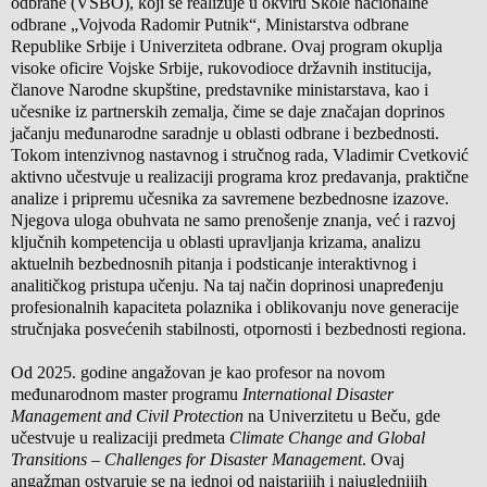
odbrane (VSBO), koji se realizuje u okviru Škole nacionalne
odbrane „Vojvoda Radomir Putnik“, Ministarstva odbrane
Republike Srbije i Univerziteta odbrane. Ovaj program okuplja
visoke oficire Vojske Srbije, rukovodioce državnih institucija,
članove Narodne skupštine, predstavnike ministarstava, kao i
učesnike iz partnerskih zemalja, čime se daje značajan doprinos
jačanju međunarodne saradnje u oblasti odbrane i bezbednosti.
Tokom intenzivnog nastavnog i stručnog rada, Vladimir Cvetković
aktivno učestvuje u realizaciji programa kroz predavanja, praktične
analize i pripremu učesnika za savremene bezbednosne izazove.
Njegova uloga obuhvata ne samo prenošenje znanja, već i razvoj
ključnih kompetencija u oblasti upravljanja krizama, analizu
aktuelnih bezbednosnih pitanja i podsticanje interaktivnog i
analitičkog pristupa učenju. Na taj način doprinosi unapređenju
profesionalnih kapaciteta polaznika i oblikovanju nove generacije
stručnjaka posvećenih stabilnosti, otpornosti i bezbednosti regiona.
Od 2025. godine angažovan je kao profesor na novom
međunarodnom master programu
International Disaster
Management and Civil Protection
na Univerzitetu u Beču, gde
učestvuje u realizaciji predmeta
Climate Change and Global
Transitions – Challenges for Disaster Management
. Ovaj
angažman ostvaruje se na jednoj od najstarijih i najuglednijih