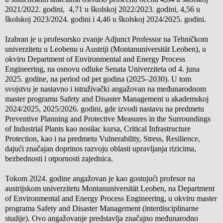
2021/2022. godini, 4,71 u školskoj 2022/2023. godini, 4,56 u
školskoj 2023/2024. godini i 4,46 u školskoj 2024/2025. godini.
Izabran je u profesorsko zvanje Adjunct Professor na Tehničkom
univerzitetu u Leobenu u Austriji (Montanuniversität Leoben), u
okviru Department of Environmental and Energy Process
Engineering, na osnovu odluke Senata Univerziteta od 4. juna
2025. godine, na period od pet godina (2025–2030). U tom
svojstvu je nastavno i istraživački angažovan na međunarodnom
master programu Safety and Disaster Management u akademskoj
2024/2025, 2025/2026. godini, gde izvodi nastavu na predmetu
Preventive Planning and Protective Measures in the Surroundings
of Industrial Plants kao nosilac kursa, Critical Infrastructure
Protection, kao i na predmetu Vulnerability, Stress, Resilience,
dajući značajan doprinos razvoju oblasti upravljanja rizicima,
bezbednosti i otpornosti zajednica.
Tokom 2024. godine angažovan je kao gostujući profesor na
austrijskom univerzitetu Montanuniversität Leoben, na Department
of Environmental and Energy Process Engineering, u okviru master
programa Safety and Disaster Management (interdisciplinarne
studije). Ovo angažovanje predstavlja značajno međunarodno