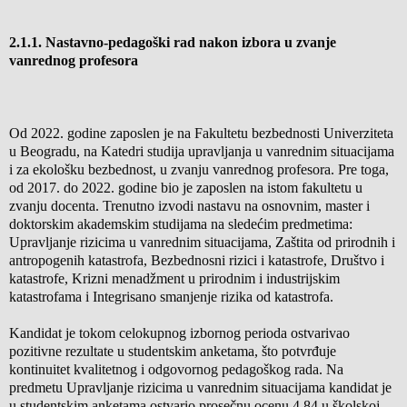
2.1.1.
Nastavno-pedagoški rad nakon izbora u zvanje
vanrednog profesora
Od 2022. godine zaposlen je na Fakultetu bezbednosti Univerziteta
u Beogradu, na Katedri studija upravljanja u vanrednim situacijama
i za ekološku bezbednost, u zvanju vanrednog profesora. Pre toga,
od 2017. do 2022. godine bio je zaposlen na istom fakultetu u
zvanju docenta. Trenutno izvodi nastavu na osnovnim, master i
doktorskim akademskim studijama na sledećim predmetima:
Upravljanje rizicima u vanrednim situacijama, Zaštita od prirodnih i
antropogenih katastrofa, Bezbednosni rizici i katastrofe, Društvo i
katastrofe, Krizni menadžment u prirodnim i industrijskim
katastrofama i Integrisano smanjenje rizika od katastrofa.
Kandidat je tokom celokupnog izbornog perioda ostvarivao
pozitivne rezultate u studentskim anketama, što potvrđuje
kontinuitet kvalitetnog i odgovornog pedagoškog rada. Na
predmetu Upravljanje rizicima u vanrednim situacijama kandidat je
u studentskim anketama ostvario prosečnu ocenu 4,84 u školskoj