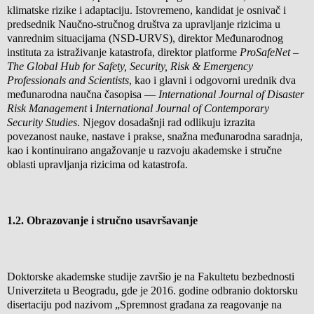
klimatske rizike i adaptaciju. Istovremeno, kandidat je osnivač i
predsednik Naučno-stručnog društva za upravljanje rizicima u
vanrednim situacijama (NSD-URVS), direktor Međunarodnog
instituta za istraživanje katastrofa, direktor platforme
ProSafeNet –
The Global Hub for Safety, Security, Risk & Emergency
Professionals and Scientists
, kao i glavni i odgovorni urednik dva
međunarodna naučna časopisa —
International Journal of Disaster
Risk Management
i
International Journal of Contemporary
Security Studies
. Njegov dosadašnji rad odlikuju izrazita
povezanost nauke, nastave i prakse, snažna međunarodna saradnja,
kao i kontinuirano angažovanje u razvoju akademske i stručne
oblasti upravljanja rizicima od katastrofa.
1.2.
Obrazovanje i stručno usavršavanje
Doktorske akademske studije završio je na Fakultetu bezbednosti
Univerziteta u Beogradu, gde je 2016. godine odbranio doktorsku
disertaciju pod nazivom „Spremnost građana za reagovanje na