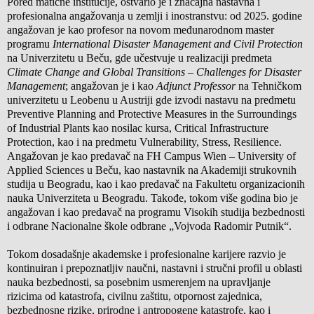
Pored matične institucije, ostvario je i značajna nastavna i
profesionalna angažovanja u zemlji i inostranstvu: od 2025. godine
angažovan je kao profesor na novom međunarodnom master
programu
International Disaster Management and Civil Protection
na Univerzitetu u Beču, gde učestvuje u realizaciji predmeta
Climate Change and Global Transitions – Challenges for Disaster
Management
; angažovan je i kao
Adjunct Professor
na Tehničkom
univerzitetu u Leobenu u Austriji gde izvodi nastavu na predmetu
Preventive Planning and Protective Measures in the Surroundings
of Industrial Plants kao nosilac kursa, Critical Infrastructure
Protection, kao i na predmetu Vulnerability, Stress, Resilience.
Angažovan je kao predavač na FH Campus Wien – University of
Applied Sciences u Beču, kao nastavnik na Akademiji strukovnih
studija u Beogradu, kao i kao predavač na Fakultetu organizacionih
nauka Univerziteta u Beogradu. Takođe, tokom više godina bio je
angažovan i kao predavač na programu Visokih studija bezbednosti
i odbrane Nacionalne škole odbrane „Vojvoda Radomir Putnik“.
Tokom dosadašnje akademske i profesionalne karijere razvio je
kontinuiran i prepoznatljiv naučni, nastavni i stručni profil u oblasti
nauka bezbednosti, sa posebnim usmerenjem na upravljanje
rizicima od katastrofa, civilnu zaštitu, otpornost zajednica,
bezbednosne rizike, prirodne i antropogene katastrofe, kao i