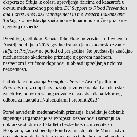
eksperta za Srbiju iz oblasti upravljanja rizicima od katastrofa u
okviru međunarodnog projekta
EU Support to Flood Prevention
and Forest Fires Risk Management in the Western Balkans and
Turkey
, što predstavlja značajno međunarodno stručno priznanje
njegovoj ekspertizi.
Pored toga, odlukom Senata Tehničkog univerziteta u Leobenu u
Austriji od 4. juna 2025. godine izabran je u akademsko zvanje
Adjunct Professor
na period od pet godina, što predstavlja značajno
međunarodno akademsko priznanje njegovom naučnom,
nastavnom i stručnom doprinosu u oblasti upravljanja rizicima i
bezbednosti.
Dobitnik je i priznanja
Exemplary Service Award
platforme
Preprints.org
za doprinos razvoju otvorene nauke i akademske
zajednice, odnosno za angažovanje u svojstvu člana Izbornog
odbora za nagradu „Najpopularniji preprint 2023“.
Pored navedenih međunarodnih priznanja, kandidat je dobitnik
stipendije Organizacije za evropsku bezbednost i saradnju za
doktorske studije na Fakultetu bezbednosti Univerziteta u
Beogradu, kao i stipendije Fonda za mlade talente Ministarstva
prosvete Republike Srbije za najbolje studente završnih godina