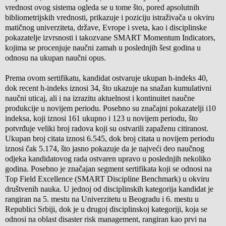
vrednost ovog sistema ogleda se u tome što, pored apsolutnih
bibliometrijskih vrednosti, prikazuje i poziciju istraživača u okviru
matičnog univerziteta, države, Evrope i sveta, kao i disciplinske
pokazatelje izvrsnosti i takozvane SMART Momentum Indicators,
kojima se procenjuje naučni zamah u poslednjih šest godina u
odnosu na ukupan naučni opus.
Prema ovom sertifikatu, kandidat ostvaruje ukupan h-indeks 40,
dok recent h-indeks iznosi 34, što ukazuje na snažan kumulativni
naučni uticaj, ali i na izrazitu aktuelnost i kontinuitet naučne
produkcije u novijem periodu. Posebno su značajni pokazatelji i10
indeksa, koji iznosi 161 ukupno i 123 u novijem periodu, što
potvrđuje veliki broj radova koji su ostvarili zapaženu citiranost.
Ukupan broj citata iznosi 6.545, dok broj citata u novijem periodu
iznosi čak 5.174, što jasno pokazuje da je najveći deo naučnog
odjeka kandidatovog rada ostvaren upravo u poslednjih nekoliko
godina. Posebno je značajan segment sertifikata koji se odnosi na
Top Field Excellence (SMART Discipline Benchmark) u okviru
društvenih nauka. U jednoj od disciplinskih kategorija kandidat je
rangiran na 5. mestu na Univerzitetu u Beogradu i 6. mestu u
Republici Srbiji, dok je u drugoj disciplinskoj kategoriji, koja se
odnosi na oblast disaster risk management, rangiran kao prvi na