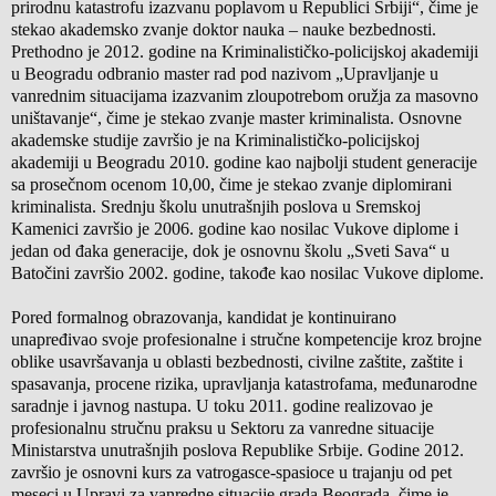
prirodnu katastrofu izazvanu poplavom u Republici Srbiji“, čime je
stekao akademsko zvanje doktor nauka – nauke bezbednosti.
Prethodno je 2012. godine na Kriminalističko-policijskoj akademiji
u Beogradu odbranio master rad pod nazivom „Upravljanje u
vanrednim situacijama izazvanim zloupotrebom oružja za masovno
uništavanje“, čime je stekao zvanje master kriminalista. Osnovne
akademske studije završio je na Kriminalističko-policijskoj
akademiji u Beogradu 2010. godine kao najbolji student generacije
sa prosečnom ocenom 10,00, čime je stekao zvanje diplomirani
kriminalista. Srednju školu unutrašnjih poslova u Sremskoj
Kamenici završio je 2006. godine kao nosilac Vukove diplome i
jedan od đaka generacije, dok je osnovnu školu „Sveti Sava“ u
Batočini završio 2002. godine, takođe kao nosilac Vukove diplome.
Pored formalnog obrazovanja, kandidat je kontinuirano
unapređivao svoje profesionalne i stručne kompetencije kroz brojne
oblike usavršavanja u oblasti bezbednosti, civilne zaštite, zaštite i
spasavanja, procene rizika, upravljanja katastrofama, međunarodne
saradnje i javnog nastupa. U toku 2011. godine realizovao je
profesionalnu stručnu praksu u Sektoru za vanredne situacije
Ministarstva unutrašnjih poslova Republike Srbije. Godine 2012.
završio je osnovni kurs za vatrogasce-spasioce u trajanju od pet
meseci u Upravi za vanredne situacije grada Beograda, čime je