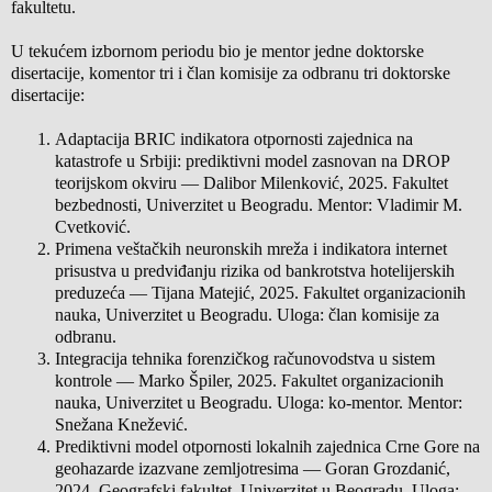
fakultetu.
U tekućem izbornom periodu bio je mentor jedne doktorske
disertacije, komentor tri i član komisije za odbranu tri doktorske
disertacije:
Adaptacija BRIC indikatora otpornosti zajednica na
katastrofe u Srbiji: prediktivni model zasnovan na DROP
teorijskom okviru — Dalibor Milenković, 2025. Fakultet
bezbednosti, Univerzitet u Beogradu. Mentor: Vladimir M.
Cvetković.
Primena veštačkih neuronskih mreža i indikatora internet
prisustva u predviđanju rizika od bankrotstva hotelijerskih
preduzeća — Tijana Matejić, 2025. Fakultet organizacionih
nauka, Univerzitet u Beogradu. Uloga: član komisije za
odbranu.
Integracija tehnika forenzičkog računovodstva u sistem
kontrole — Marko Špiler, 2025. Fakultet organizacionih
nauka, Univerzitet u Beogradu. Uloga: ko-mentor. Mentor:
Snežana Knežević.
Prediktivni model otpornosti lokalnih zajednica Crne Gore na
geohazarde izazvane zemljotresima — Goran Grozdanić,
2024. Geografski fakultet, Univerzitet u Beogradu. Uloga: