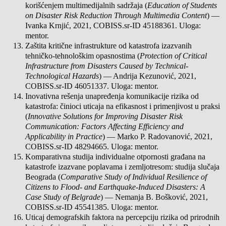
korišćenjem multimedijalnih sadržaja (
Education of Students
on Disaster Risk Reduction Through Multimedia Content
) —
Ivanka Krnjić, 2021, COBISS.sr-ID 45188361. Uloga:
mentor.
Zaštita kritične infrastrukture od katastrofa izazvanih
tehničko-tehnološkim opasnostima (
Protection of Critical
Infrastructure from Disasters Caused by Technical-
Technological Hazards
) — Andrija Kezunović, 2021,
COBISS.sr-ID 46051337. Uloga: mentor.
Inovativna rešenja unapređenja komunikacije rizika od
katastrofa: činioci uticaja na efikasnost i primenjivost u praksi
(
Innovative Solutions for Improving Disaster Risk
Communication: Factors Affecting Efficiency and
Applicability in Practice
) — Marko P. Radovanović, 2021,
COBISS.sr-ID 48294665. Uloga: mentor.
Komparativna studija individualne otpornosti građana na
katastrofe izazvane poplavama i zemljotresom: studija slučaja
Beograda (
Comparative Study of Individual Resilience of
Citizens to Flood- and Earthquake-Induced Disasters: A
Case Study of Belgrade
) — Nemanja B. Bošković, 2021,
COBISS.sr-ID 45541385. Uloga: mentor.
Uticaj demografskih faktora na percepciju rizika od prirodnih