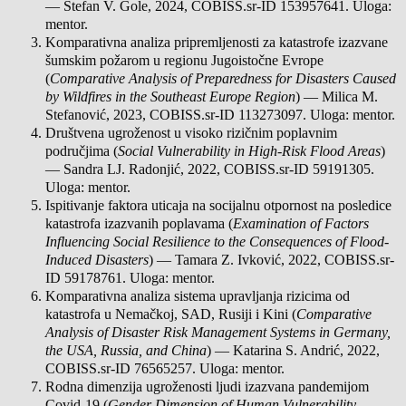
— Stefan V. Gole, 2024, COBISS.sr-ID 153957641. Uloga:
mentor.
Komparativna analiza pripremljenosti za katastrofe izazvane
šumskim požarom u regionu Jugoistočne Evrope
(
Comparative Analysis of Preparedness for Disasters Caused
by Wildfires in the Southeast Europe Region
) — Milica M.
Stefanović, 2023, COBISS.sr-ID 113273097. Uloga: mentor.
Društvena ugroženost u visoko rizičnim poplavnim
područjima (
Social Vulnerability in High-Risk Flood Areas
)
— Sandra LJ. Radonjić, 2022, COBISS.sr-ID 59191305.
Uloga: mentor.
Ispitivanje faktora uticaja na socijalnu otpornost na posledice
katastrofa izazvanih poplavama (
Examination of Factors
Influencing Social Resilience to the Consequences of Flood-
Induced Disasters
) — Tamara Z. Ivković, 2022, COBISS.sr-
ID 59178761. Uloga: mentor.
Komparativna analiza sistema upravljanja rizicima od
katastrofa u Nemačkoj, SAD, Rusiji i Kini (
Comparative
Analysis of Disaster Risk Management Systems in Germany,
the USA, Russia, and China
) — Katarina S. Andrić, 2022,
COBISS.sr-ID 76565257. Uloga: mentor.
Rodna dimenzija ugroženosti ljudi izazvana pandemijom
Covid-19 (
Gender Dimension of Human Vulnerability