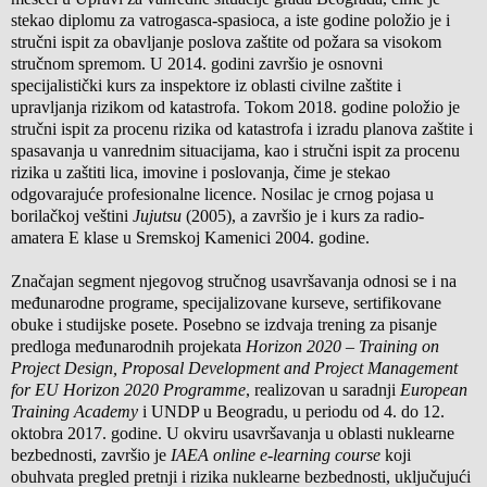
stekao diplomu za vatrogasca-spasioca, a iste godine položio je i
stručni ispit za obavljanje poslova zaštite od požara sa visokom
stručnom spremom. U 2014. godini završio je osnovni
specijalistički kurs za inspektore iz oblasti civilne zaštite i
upravljanja rizikom od katastrofa. Tokom 2018. godine položio je
stručni ispit za procenu rizika od katastrofa i izradu planova zaštite i
spasavanja u vanrednim situacijama, kao i stručni ispit za procenu
rizika u zaštiti lica, imovine i poslovanja, čime je stekao
odgovarajuće profesionalne licence. Nosilac je crnog pojasa u
borilačkoj veštini
Jujutsu
(2005), a završio je i kurs za radio-
amatera E klase u Sremskoj Kamenici 2004. godine.
Značajan segment njegovog stručnog usavršavanja odnosi se i na
međunarodne programe, specijalizovane kurseve, sertifikovane
obuke i studijske posete. Posebno se izdvaja trening za pisanje
predloga međunarodnih projekata
Horizon 2020 – Training on
Project Design, Proposal Development and Project Management
for EU Horizon 2020 Programme
, realizovan u saradnji
European
Training Academy
i UNDP u Beogradu, u periodu od 4. do 12.
oktobra 2017. godine. U okviru usavršavanja u oblasti nuklearne
bezbednosti, završio je
IAEA online e-learning course
koji
obuhvata pregled pretnji i rizika nuklearne bezbednosti, uključujući