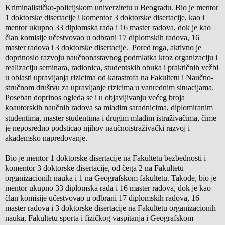
Kriminalističko-policijskom univerzitetu u Beogradu. Bio je mentor
1 doktorske disertacije i komentor 3 doktorske disertacije, kao i
mentor ukupno 33 diplomska rada i 16 master radova, dok je kao
član komisije učestvovao u odbrani 17 diplomskih radova, 16
master radova i 3 doktorske disertacije. Pored toga, aktivno je
doprinosio razvoju naučnonastavnog podmlatka kroz organizaciju i
realizaciju seminara, radionica, studentskih obuka i praktičnih vežbi
u oblasti upravljanja rizicima od katastrofa na Fakultetu i Naučno-
stručnom društvu za upravljanje rizicima u vanrednim situacijama.
Poseban doprinos ogleda se i u objavljivanju većeg broja
koautorskih naučnih radova sa mladim saradnicima, diplomiranim
studentima, master studentima i drugim mladim istraživačima, čime
je neposredno podsticao njihov naučnoistraživački razvoj i
akademsko napredovanje.
Bio je mentor 1 doktorske disertacije na Fakultetu bezbednosti i
komentor 3 doktorske disertacije, od čega 2 na Fakultetu
organizacionih nauka i 1 na Geografskom fakultetu. Takođe, bio je
mentor ukupno 33 diplomska rada i 16 master radova, dok je kao
član komisije učestvovao u odbrani 17 diplomskih radova, 16
master radova i 3 doktorske disertacije na Fakultetu organizacionih
nauka, Fakultetu sporta i fizičkog vaspitanja i Geografskom