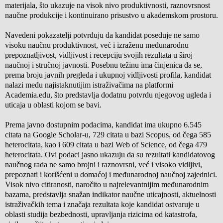
materijala, što ukazuje na visok nivo produktivnosti, raznovrsnost
naučne produkcije i kontinuirano prisustvo u akademskom prostoru.
Navedeni pokazatelji potvrđuju da kandidat poseduje ne samo
visoku naučnu produktivnost, već i izraženu međunarodnu
prepoznatljivost, vidljivost i recepciju svojih rezultata u široj
naučnoj i stručnoj javnosti. Posebnu težinu ima činjenica da se,
prema broju javnih pregleda i ukupnoj vidljivosti profila, kandidat
nalazi među najistaknutijim istraživačima na platformi
Academia.edu, što predstavlja dodatnu potvrdu njegovog ugleda i
uticaja u oblasti kojom se bavi.
Prema javno dostupnim podacima, kandidat ima ukupno 6.545
citata na Google Scholar-u, 729 citata u bazi Scopus, od čega 585
heterocitata, kao i 609 citata u bazi Web of Science, od čega 479
heterocitata. Ovi podaci jasno ukazuju da su rezultati kandidatovog
naučnog rada ne samo brojni i raznovrsni, već i visoko vidljivi,
prepoznati i korišćeni u domaćoj i međunarodnoj naučnoj zajednici.
Visok nivo citiranosti, naročito u najrelevantnijim međunarodnim
bazama, predstavlja snažan indikator naučne uticajnosti, aktuelnosti
istraživačkih tema i značaja rezultata koje kandidat ostvaruje u
oblasti studija bezbednosti, upravljanja rizicima od katastrofa,