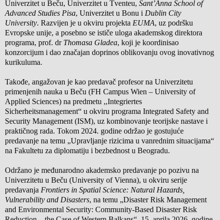
Univerzitet u Beču, Univerzitet u Tventeu,
Sant’Anna School of
Advanced Studies Pisa
, Univerzitet u Bonu i
Dublin City
University
. Razvijen je u okviru projekta
EUMA
, uz podršku
Evropske unije, a posebno se ističe uloga akademskog direktora
programa, prof. dr
Thomasa Gladea
, koji je koordinisao
konzorcijum i dao značajan doprinos oblikovanju ovog inovativnog
kurikuluma.
Takođe, angažovan je kao predavač profesor na Univerzitetu
primenjenih nauka u Beču (FH Campus Wien – University of
Applied Sciences) na predmetu ,,Integriertes
Sicherheitsmanagement“ u okviru programa Integrated Safety and
Security Management (ISM), uz kombinovanje teorijske nastave i
praktičnog rada. Tokom 2024. godine održao je gostujuće
predavanje na temu „Upravljanje rizicima u vanrednim situacijama“
na Fakultetu za diplomatiju i bezbednost u Beogradu.
Održano je međunarodno akademsko predavanje po pozivu na
Univerzitetu u Beču (University of Vienna), u okviru serije
predavanja
Frontiers in Spatial Science: Natural Hazards,
Vulnerability and Disasters
, na temu „Disaster Risk Management
and Environmental Security: Community-Based Disaster Risk
Reduction – the Case of Western Balkans“, 15. aprila 2026. godine.