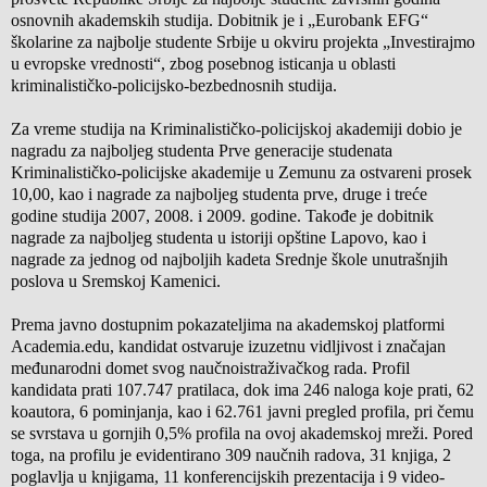
osnovnih akademskih studija. Dobitnik je i „Eurobank EFG“
školarine za najbolje studente Srbije u okviru projekta „Investirajmo
u evropske vrednosti“, zbog posebnog isticanja u oblasti
kriminalističko-policijsko-bezbednosnih studija.
Za vreme studija na Kriminalističko-policijskoj akademiji dobio je
nagradu za najboljeg studenta Prve generacije studenata
Kriminalističko-policijske akademije u Zemunu za ostvareni prosek
10,00, kao i nagrade za najboljeg studenta prve, druge i treće
godine studija 2007, 2008. i 2009. godine. Takođe je dobitnik
nagrade za najboljeg studenta u istoriji opštine Lapovo, kao i
nagrade za jednog od najboljih kadeta Srednje škole unutrašnjih
poslova u Sremskoj Kamenici.
Prema javno dostupnim pokazateljima na akademskoj platformi
Academia.edu, kandidat ostvaruje izuzetnu vidljivost i značajan
međunarodni domet svog naučnoistraživačkog rada. Profil
kandidata prati 107.747 pratilaca, dok ima 246 naloga koje prati, 62
koautora, 6 pominjanja, kao i 62.761 javni pregled profila, pri čemu
se svrstava u gornjih 0,5% profila na ovoj akademskoj mreži. Pored
toga, na profilu je evidentirano 309 naučnih radova, 31 knjiga, 2
poglavlja u knjigama, 11 konferencijskih prezentacija i 9 video-