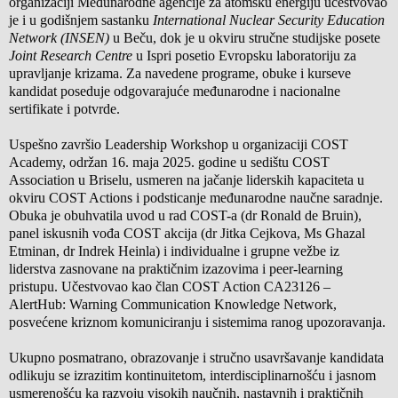
organizaciji Međunarodne agencije za atomsku energiju učestvovao
je i u godišnjem sastanku
International Nuclear Security Education
Network (INSEN)
u Beču, dok je u okviru stručne studijske posete
Joint Research Centre
u Ispri posetio Evropsku laboratoriju za
upravljanje krizama. Za navedene programe, obuke i kurseve
kandidat poseduje odgovarajuće međunarodne i nacionalne
sertifikate i potvrde.
Uspešno završio Leadership Workshop u organizaciji COST
Academy, održan 16. maja 2025. godine u sedištu COST
Association u Briselu, usmeren na jačanje liderskih kapaciteta u
okviru COST Actions i podsticanje međunarodne naučne saradnje.
Obuka je obuhvatila uvod u rad COST-a (dr Ronald de Bruin),
panel iskusnih vođa COST akcija (dr Jitka Cejkova, Ms Ghazal
Etminan, dr Indrek Heinla) i individualne i grupne vežbe iz
liderstva zasnovane na praktičnim izazovima i peer-learning
pristupu. Učestvovao kao član COST Action CA23126 –
AlertHub: Warning Communication Knowledge Network,
posvećene kriznom komuniciranju i sistemima ranog upozoravanja.
Ukupno posmatrano, obrazovanje i stručno usavršavanje kandidata
odlikuju se izrazitim kontinuitetom, interdisciplinarnošću i jasnom
usmerenošću ka razvoju visokih naučnih, nastavnih i praktičnih