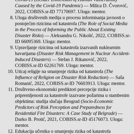
Caused by the Covid-19 Pandemic
) — Milica D. Čvorović,
2022, COBISS.sr-ID 77170697. Uloga: mentor.
Uloga društvenih medija u procesu informisanja javnosti o
postojećim rizicima od katastrofa (
The Role of Social Media
in the Process of Informing the Public About Existing
Disaster Risks
) — Aleksandra G. Nikolić, 2022, COBISS.sr-
ID 66095369. Uloga: mentor.
Upravljanje rizicima od katastrofa izazvanih nuklearnim
havarijama (
Disaster Risk Management in Nuclear Accident-
Induced Disasters
) — Stefan J. Rikanović, 2022,
COBISS.sr-ID 62261769. Uloga: mentor.
Uticaj religije na smanjenje rizika od katastrofa (
The
Influence of Religion on Disaster Risk Reduction
) — Saša
Romanić, 2022, COBISS.sr-ID 76603913. Uloga: mentor.
Društveno-ekonomski prediktori percepcije rizika i
pripremljenosti za katastrofe izazvane požarima u stambenim
objektima: studija slučaja Beograd (
Socio-Economic
Predictors of Risk Perception and Preparedness for
Residential Fire Disasters: A Case Study of Belgrade
) —
Darko B. Protić, 2021, COBISS.sr-ID 45176073. Uloga:
mentor.
Edukacija učenika o smanjenju rizika od katastrofa