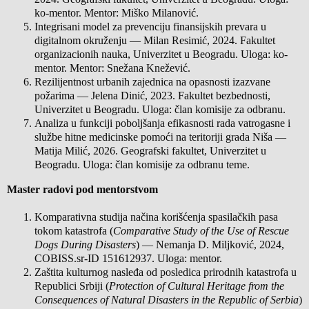
ko-mentor. Mentor: Miško Milanović.
Integrisani model za prevenciju finansijskih prevara u
digitalnom okruženju — Milan Resimić, 2024. Fakultet
organizacionih nauka, Univerzitet u Beogradu. Uloga: ko-
mentor. Mentor: Snežana Knežević.
Rezilijentnost urbanih zajednica na opasnosti izazvane
požarima — Jelena Dinić, 2023. Fakultet bezbednosti,
Univerzitet u Beogradu. Uloga: član komisije za odbranu.
Analiza u funkciji poboljšanja efikasnosti rada vatrogasne i
službe hitne medicinske pomoći na teritoriji grada Niša —
Matija Milić, 2026. Geografski fakultet, Univerzitet u
Beogradu. Uloga: član komisije za odbranu teme.
Master radovi pod mentorstvom
Komparativna studija načina korišćenja spasilačkih pasa
tokom katastrofa (
Comparative Study of the Use of Rescue
Dogs During Disasters
) — Nemanja D. Miljković, 2024,
COBISS.sr-ID 151612937. Uloga: mentor.
Zaštita kulturnog nasleđa od posledica prirodnih katastrofa u
Republici Srbiji (
Protection of Cultural Heritage from the
Consequences of Natural Disasters in the Republic of Serbia
)