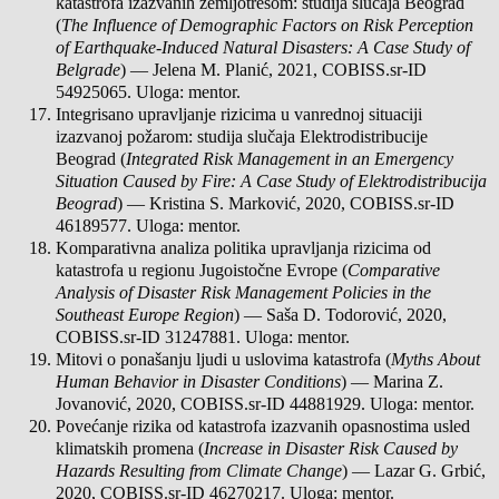
katastrofa izazvanih zemljotresom: studija slučaja Beograd
(
The Influence of Demographic Factors on Risk Perception
of Earthquake-Induced Natural Disasters: A Case Study of
Belgrade
) — Jelena M. Planić, 2021, COBISS.sr-ID
54925065. Uloga: mentor.
Integrisano upravljanje rizicima u vanrednoj situaciji
izazvanoj požarom: studija slučaja Elektrodistribucije
Beograd (
Integrated Risk Management in an Emergency
Situation Caused by Fire: A Case Study of Elektrodistribucija
Beograd
) — Kristina S. Marković, 2020, COBISS.sr-ID
46189577. Uloga: mentor.
Komparativna analiza politika upravljanja rizicima od
katastrofa u regionu Jugoistočne Evrope (
Comparative
Analysis of Disaster Risk Management Policies in the
Southeast Europe Region
) — Saša D. Todorović, 2020,
COBISS.sr-ID 31247881. Uloga: mentor.
Mitovi o ponašanju ljudi u uslovima katastrofa (
Myths About
Human Behavior in Disaster Conditions
) — Marina Z.
Jovanović, 2020, COBISS.sr-ID 44881929. Uloga: mentor.
Povećanje rizika od katastrofa izazvanih opasnostima usled
klimatskih promena (
Increase in Disaster Risk Caused by
Hazards Resulting from Climate Change
) — Lazar G. Grbić,
2020, COBISS.sr-ID 46270217. Uloga: mentor.