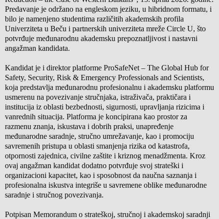
Predavanje je održano na engleskom jeziku, u hibridnom formatu, i
bilo je namenjeno studentima različitih akademskih profila
Univerziteta u Beču i partnerskih univerziteta mreže Circle U, što
potvrđuje međunarodnu akademsku prepoznatljivost i nastavni
angažman kandidata.
Kandidat je i direktor platforme ProSafeNet – The Global Hub for
Safety, Security, Risk & Emergency Professionals and Scientists,
koja predstavlja međunarodnu profesionalnu i akademsku platformu
usmerenu na povezivanje stručnjaka, istraživača, praktičara i
institucija iz oblasti bezbednosti, sigurnosti, upravljanja rizicima i
vanrednih situacija. Platforma je koncipirana kao prostor za
razmenu znanja, iskustava i dobrih praksi, unapređenje
međunarodne saradnje, stručno umrežavanje, kao i promociju
savremenih pristupa u oblasti smanjenja rizika od katastrofa,
otpornosti zajednica, civilne zaštite i kriznog menadžmenta. Kroz
ovaj angažman kandidat dodatno potvrđuje svoj strateški i
organizacioni kapacitet, kao i sposobnost da naučna saznanja i
profesionalna iskustva integriše u savremene oblike međunarodne
saradnje i stručnog povezivanja.
Potpisan Memorandum o strateškoj, stručnoj i akademskoj saradnji