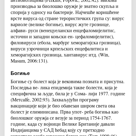
производња за биолошко оружје је знатно скупља и
спорија у односу на бактерије. Најчешће коришћене
врсте вируса од стране терористичких група су: вирус
вариоле (велике богиње), вирус жуте грознице,
алфави- руси (венецуелански енцефаломијелитис,
источни и западни коњски ен- цефаломијелитис),
филовируси (ебола, марбург хеморагијска грозница),
вируси узрочници крпељских енцефалитиса и
хеморагијских грозница, хантавирус итд. (Win,
Masum, 2006:131).
Богиње
Богиње су болест која је вековима позната и присутна.
Последња ве- лика епидемија такве болести, која је
специфична за људе, била је у Сома- лији 1977. године
(Метcalfe, 2002:93). Захваљујући програму
вакцинације који је био обавезан широм света ова
болест је елиминисана. Прва упот- реба богиња као
биолошког оружја се везује за период 1754-1767.
године, када су војници Велике Британије давали
Индијанцима у САД ћебад коју су претходно
користиле особе заражене богињама (Torr, 1998:46).