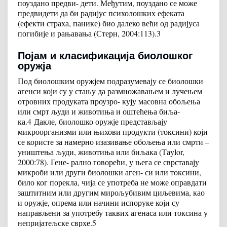
поуздано предви- дети. Међутим, поуздано се може
предвидети да би радијус психолошких ефеката
(ефекти страха, панике) био далеко већи од радијуса
погибије и рањавања (Стерн, 2004:113).
3
Појам и класификација биолошког
оружја
Под биолошким оружјем подразумевају се биолошки
агенси који су у стању да размножавањем и лучењем
отровних продуката проузро- кују масовна обољења
или смрт људи и животиња и оштећења биља-
ка.
4
Дакле, биолошко оружје представљају
микроорганизми или њихови продукти (токсини) који
се користе за намерно изазивање обољења или смрти –
уништења људи, животиња или биљака (Таylor,
2000:78). Гене- рално говорећи, у њега се сврставају
микроби или други биолошки аген- си или токсини,
било ког порекла, чија се употреба не може оправдати
заштитним или другим мирољубивим циљевима, као
и оружје, опрема или начини испоруке који су
направљени за употребу таквих агенаса или токсина у
непријатељске сврхе.
5