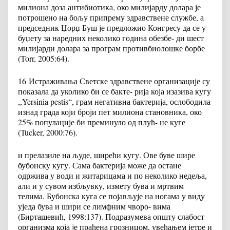
милиона доза антибиотика, око милијарду долара је
потрошено на бољу припрему здравствене службе, а
председник Џорџ Буш је предложио Конгресу да се у
буџету за наредних неколико година обезбе- ди шест
милијарди долара за програм противбиолошке борбе
(Torr, 2005:64).
16
Истраживања Светске здравствене организације су
показала да уколико би се бакте- рија која изазива кугу
,,Yersinia pestis“, грам негативна бактерија, ослободила
изнад града који броји пет милиона становника, око
25% популације би преминуло од плућ- не куге
(Tucker, 2000:76).
и прелазиле на људе, ширећи кугу. Ове буве шире
бубонску кугу. Сама бактерија може да остане
одржива у води и житарицама и по неколико недеља,
али и у сувом избљувку, измету бува и мртвим
телима. Бубонска куга се појављује на ногама у виду
уједа бува и шири се лимфним чворо- вима
(Бирташевић, 1998:137). Подразумева општу слабост
организма која је праћена грозницом, увећањем јетре и