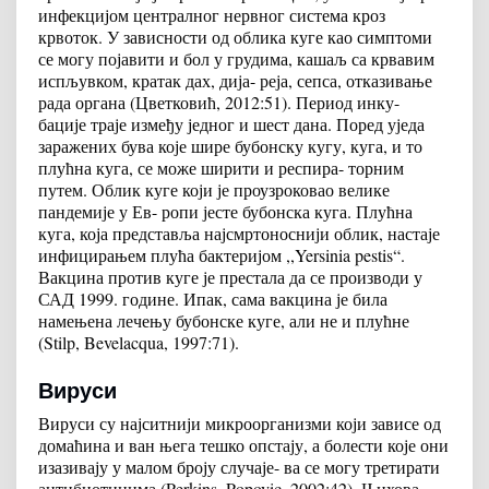
инфекцијом централног нервног система кроз
крвоток. У зависности од облика куге као симптоми
се могу појавити и бол у грудима, кашаљ са крвавим
испљувком, кратак дах, дија- реја, сепса, отказивање
рада органа (Цветковић, 2012:51). Период инку-
бације траје између једног и шест дана. Поред уједа
заражених бува које шире бубонску кугу, куга, и то
плућна куга, се може ширити и респира- торним
путем. Облик куге који је проузроковао велике
пандемије у Ев- ропи јесте бубонска куга. Плућна
куга, која представља најсмртоноснији облик, настаје
инфицирањем плућа бактеријом ,,Yersinia pestis“.
Вакцина против куге је престала да се производи у
САД 1999. године. Ипак, сама вакцина је била
намењена лечењу бубонске куге, али не и плућне
(Stilp, Bevelacqua, 1997:71).
Вируси
Вируси су најситнији микроорганизми који зависе од
домаћина и ван њега тешко опстају, а болести које они
изазивају у малом броју случаје- ва се могу третирати
антибиотицима (Perkins, Popovic, 2002:42). Њихова