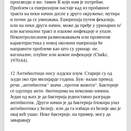
производи и ви- тамин К који нам је потребан.
Проблем са ешерихијом настаје кад из пробавног
тракта на неки начин доспе у друго окружење, мутира
и почне да се умножава. Ешерихија путем фекалија,
или на неки други начин, може да пређе у уринарни и/
или вагинални тракт и изазове инфекције и упале.
Неконтролисаним размножавањем или променом
карактеристика у новој околини ешерихија ће
направити проблеме као што су уринар- не,
вагиналне, плућне или кожне инфекције (Clarke,
1970:64).
12
Антибиотици нису људски изум. Старији су од
људи око три милијарде година. Бук- валан превод
речи ,,антибиотик“ значи ,,против живота“. Бактерије
се одупиру анти- биотицима на неколико начина.
Један од њих је да бактерија једноставно разгради
антибиотик. Други начин је да бактерија блокира улаз
антибиотика у ћелију, или да га избаци из ћелије ако је
овај већ ушао. Неке бактерије, на пример, могу да
заваравају