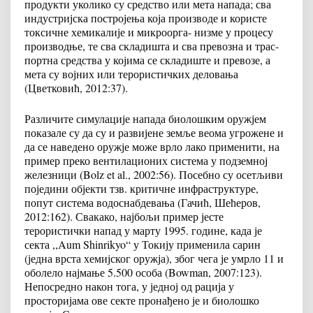
продукти уколико су средство или мета напада; сва
индустријска постројења која производе и користе
токсичне хемикалије и микроорга- низме у процесу
производње, те сва складишта и сва превозна и трас-
портна средства у којима се складиште и превозе, а
мета су војних или терористичких деловања
(Цветковић, 2012:37).
Различите симулације напада биолошким оружјем
показале су да су и развијене земље веома угрожене и
да се наведено оружје може врло лако применити, на
пример преко вентилационих система у подземној
железници (Bolz et al., 2002:56). Посебно су осетљиви
поједини објекти тзв. критичне инфраструктуре,
попут система водоснабдевања (Гачић, Шећеров,
2012:162). Свакако, најбољи пример јесте
терористички напад у марту 1995. године, када је
секта ,,Aum Shinrikyo“ у Токију применила сарин
(једна врста хемијског оружја), због чега је умрло 11 и
оболело најмање 5.500 особа (Bowman, 2007:123).
Непосредно након тога, у једној од рација у
просторијама ове секте пронађено је и биолошко