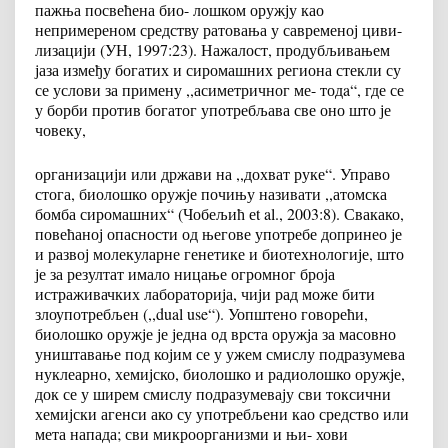
пажња посвећена био- лошком оружју као
непримереном средству ратовања у савременој циви-
лизацији (УН, 1997:23). Нажалост, продубљивањем
јаза између богатих и сиромашних региона стекли су
се услови за примену ,,асиметричног ме- тодa“, где се
у борби против богатог употребљава све оно што је
човеку,
организацији или држави на ,,дохват руке“. Управо
стога, биолошко оружје почињу називати ,,атомска
бомба сиромашних“ (Чобељић еt al., 2003:8). Свакако,
повећаној опасности од његове употребе допринео је
и развој молекуларне генетике и биотехнологије, што
је за резултат имало ницање огромног броја
истраживачких лабораторија, чији рад може бити
злоупотребљен (,,dual use“). Уопштено говорећи,
биолошко оружје је једна од врста оружја за масовно
уништавање под којим се у ужем смислу подразумева
нуклеарно, хемијско, биолошко и радиолошко оружје,
док се у ширем смислу подразумевају сви токсични
хемијски агенси ако су употребљени као средство или
мета напада; сви микроорганизми и њи- хови