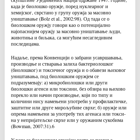
када је биолошко оружје, поред нуклеарног и
хемијског, сврстано у групу оружја за масовно
уништавање (Bolz et al., 2002:98). Од тада се о
биолошком оружју говори као о потенцијално
најопаснијем оружју за масовно уништавање људи,
животиња и биљака, са могућим несагледивим
последицама.
Надаље, према Конвенцији о забрани усавршавања,
производње и стварања залиха бактериолошког
(биолошког) и токсичног оружја и о обавези њиховог
уништавања, под биолошким оружјем се
подразумевају: а) микробиолошки или други
биолошки агенси или токсини, без обзира на њихово
порекло или начин производње, који по типу и
количини нису намењени употреби у профилактичке,
заштитне или друге мирољубиве сврхе; б) оружје или
опрема намењени за употребу тих агенаса или токси-
на у непријатељске сврхе или у оружаним сукобима
(Bowman, 2007:31).
6
У вези са биолошким оружјем често се помиње