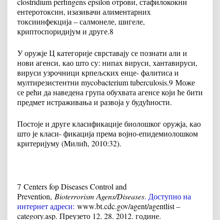
clostridium perfingens epsilon oтрови, стафилококни
ентеротоксин, изазивачи алиментарних
токсиинфекција – салмонеле, шигеле,
криптоспоридијум и друге.
8
У оружје Ц категорије сврставају се познати али и
нови агенси, као што су: нипах вируси, хантавируси,
вируси узрочници крпељских енце- фалитиса и
мултирезистентни mycobacterium tuberculosis.
9
Може
се рећи да наведена група обухвата агенсе који ће бити
предмет истраживања и развоја у будућности.
Постоје и друге класификације биолошког оружја, као
што је класи- фикација према војно-епидемиолошком
критеријуму (Mилић, 2010:32).
7
Centers foр Diseases Control and
Prevention,
Bioterrorism Аgens/Diseases
. Доступно на
интернет адреси:
www.bt.cdc.gov/agent/agentlist –
category.asp. Преузето 12. 28. 2012. године.