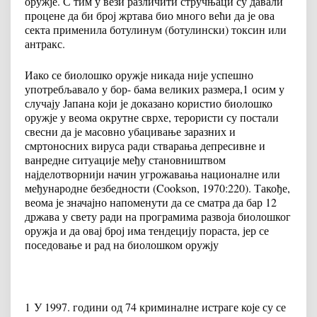
оружје. С тим у вези различити стручњаци су давали
процене да би број жртава био много већи да је ова
секта применила ботулинум (ботулински) токсин или
антракс.
Иако се биолошко оружје никада није успешно
употребљавало у бор- бама великих размера,
1
осим у
случају Јапана који је доказано користио биолошко
оружје у веома окрутне сврхе, терористи су постали
свесни да је масовно убацивање заразних и
смртоносних вируса ради стварања депресивне и
ванредне ситуације међу становништвом
најделотворнији начин угрожавања националне или
међународне безбедности (Cookson, 1970:220). Такође,
веома је значајно напоменути да се сматра да бар 12
држава у свету ради на програмима развоја биолошког
оружја и да овај број има тендецију пораста, јер се
поседовање и рад на биолошком оружју
1
У 1997. години од 74 криминалне истраге које су се