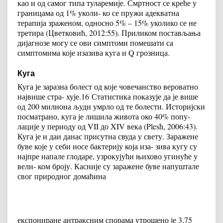
као и од самог типа туларемије. Смртност се креће у
границама од 1% уколи- ко се пружи адекватна
терапија зраженом, односно 5% – 15% уколико се не
третира (Цветковић, 2012:55). Приликом постављања
дијагнозе могу се ови симптоми помешати са
симптомима које изазива куга и Q грозница.
Куга
Куга је заразна болест од које човечанство вероватно
највише стра- хује.
16
Статистика показује да је више
од 200 милиона људи умрло од те болести. Историјски
посматрано, куга је лишила живота око 40% попу-
лације у периоду од VII до XIV века (Plesh, 2006:43).
Куга је и дан данас присутна свуда у свету. Заражене
буве које у себи носе бактерију која иза- зива кугу су
најпре напале глодаре, узрокујући њихово угинуће у
вели- ком броју. Касније су заражене буве напуштале
свог природног домаћина
експониране антраксним спорама утрошено је 3,75