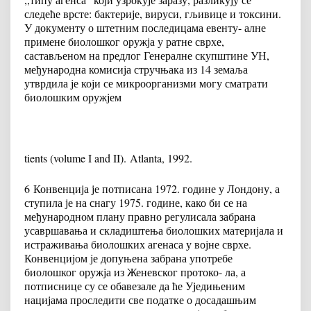
следеће врсте: бактерије, вируси, гљивице и токсини.
У документу о штетним последицама евенту- алне
примене биолошког оружја у ратне сврхе,
састављеном на предлог Генералне скупштине УН,
међународна комисија стручњака из 14 земаља
утврдила је који се микроорганизми могу сматрати
биолошким оружјем
tients (volume I and II).
Atlanta, 1992.
6
Конвенција је потписана 1972. године у Лондону, а
ступила је на снагу 1975. године, како би се на
међународном плану правно регулисала забрана
усавршавања и складиштења биолошких материјала и
истраживања биолошких агенаса у војне сврхе.
Конвенцијом је допуњена забрана употребе
биолошког оружја из Женевског протоко- ла, а
потписнице су се обавезале да ће Уједињеним
нацијама проследити све податке о досадашњим