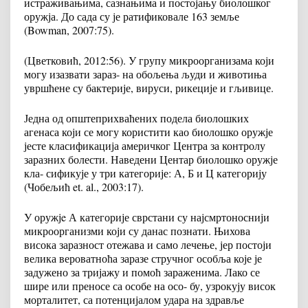
истраживањима, сазнањима и постојању биолошког
оружја. До сада су је ратификовале 163 земље
(Bowman, 2007:75).
(Цветковић, 2012:56). У групу микроорганизама који
могу изазвати зараз- на обољења људи и животиња
увршћене су бактерије, вируси, рикеције и гљивице.
Једна од општеприхваћених подела биолошких
агенаса који се могу користити као биолошко оружје
јесте класификација америчког Центра за контролу
заразних болести. Наведени Центар биолошко оружје
кла- сификује у три категорије: А, Б и Ц категорију
(Чобељић et. al., 2003:17).
У оружјe А категорије сврстани су најсмртоноснији
микроорганизми који су данас познати. Њихова
висока заразност отежава и само лечење, јер постоји
велика вероватноћа заразе стручног особља које је
задужено за тријажу и помоћ зараженима. Лако се
шире или преносе са особе на осо- бу, узрокују висок
морталитет, са потенцијалом удара на здравље