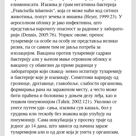
елиминисати. Изазива је грам негативна бактерија
,,Francisella tularensis“, која се може наћи код ситних
животиња, попут зечева и мишева (Heyer, 1999:23). У
аеросолном облику је јако инфективна, што
представља нарочиту опасност за раднике у лаборато-
рији (Dennis, 2005:76). Упркос овоме, пренос
туларемије са особе на особу не представља велики
ризик, па се самим тим не јавља потреба за
изолацијом. Вакцина против туларемије садржи
бактерију али у њеном мање отровном облику и
вакцину су обавезни да приме радници у
лабораторији који свакод- невно испитију туларемију
и бактерије које је изазивају. Симптоми варирају од
грознице, дрхтавице, главобоље, слабости организма,
формирања рана на зараженом месту, а често може
бити праћена и боловима у доњем делу леђа, као и
тешком пнеумонијом (Таhrir, 2002:121). Уколико се
унесе путем уди- сања, изазива сув кашаљ, бол у
грудима или тескобу без знакова који упућују на
пнеумонију. Сама инкубација у просеку траје од
једног до 14 дана, што зависи од начина заразе
туларемијом али и од дозе која је унета у организам,