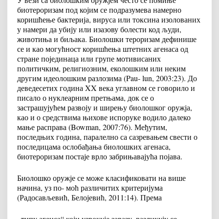
биотероризам под којим се подразумева намерно
коришћење бактерија, вируса или токсина изолованих
у намери да убију или изазову болести код људи,
животиња и биљака. Биолошки тероризам дефинише
се и као могућност коришћења штетних агенаса од
стране појединаца или групе мотивисаних
политичким, религиозним, еколошким или неким
другим идеолошким разлозима (Pau- lun, 2003:23). До
деведесетих година XX века углавном се говорило и
писало о нуклеарним претњама, док се о
застрашујућем развоју и ширењу биолошког оружја,
као и о средствима њихове испоруке водило далеко
мање расправа (Bowman, 2007:76). Међутим,
последњих година, паралелно са сазревањем свести о
последицама ослобађања биолошких агенаса,
биотероризам постаје врло забрињавајућа појава.
Биолошко оружје се може класификовати на више
начина, уз по- моћ различитих критеријума
(Радосављевић, Белојевић, 2011:14). Према
,,типу агенса“ који узрокује заразу, разликују се