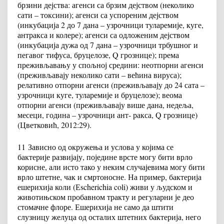
брзини дејства: агенси са брзим дејством (неколико
сати – токсини); агенси са успореним дејством
(инкубација 2 до 7 дана – узрочници туларемије, куге,
антракса и колере); агенси са одложеним дејством
(инкубација дужа од 7 дана – узрочници трбушног и
пегавог тифуса, бруцелозе, Q грознице); према
преживљавању у спољној средини: неотпорни агенси
(преживљавају неколико сати – већина вируса);
релативно отпорни агенси (преживљавају до 24 сата –
узрочници куге, туларемије и бруцелозе); веома
отпорни агенси (преживљавају више дана, недеља,
месеци, година – узрочници ант- ракса, Q грознице)
(Цветковић, 2012:29).
11
Зависно од окружења и услова у којима се
бактерије развијају, поједине врсте могу бити врло
корисне, али исто тако у неким случајевима могу бити
врло штетне, чак и смртоносне. На пример, бактерија
ешерихија коли (Еscherichia coli) живи у људском и
животињском пробавном тракту и регуларни је део
стомачне флоре. Ешерихија не само да штити
слузницу желуца од осталих штетних бактерија, него