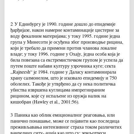
2
У Единбургу је 1990. године дошло до епидемије
ђарђијазе, након намерне контаминације цистерне за
воду фекалним материјама; у току 1995. године једна
група у Минесоти је осуђена због производње рицина,
који је требало да примени против чланова локалне
владе; у току 1996. године у Охају, једна особа која је
била повезана са екстремистичком групом је успела да
путем поште набави културу узрочника куге; секта
,,Rajneesh“ je 1984. године у Даласу контаминирала
храну салмонелом, што је изазвало епидемију и 750
оболелих. Такође је утврђено да су нека политичка
убиства извршена куглицама импрегнираним
рицином, које су испаљене из оружја налик на
кишобран (Hawley et al., 2001:56).
3
Паника као облик емоционалног реаговања, или
панично понашање, може се појавити кao последица
преживљавања интензивног страха током различитих
ванредних ситу- ација као што су: земљотреси,