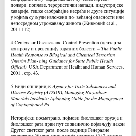
пожари, поплаве, терористички напади, индустријске
хаварије, тешке саобраћајне несреће и друге ситуације
у којима су људи изложени по- већаној опасности или
непосредном угрожавању живота (Живковић et al.,
2011:112).
4
Centers for Diseases and Control Prevention (центар за
контролу и превенцију заразних болести –
The Public
Health Response to Bilogical and Chemical Terrorism
(Interim Plan- ning Guidance for State Public Health
Official)
. USА Department of Healht and Human Services,
2001., стр. 43.
5
Види опширније:
Agency for Toxic Substances and
Disease Registry (ATSDR), Managing Hazardous
Materials Incidents: Aplanning Guide for the Management
of Contaminated Pa-
Историјски посматрано, појмови биолошког оружја и
биолошког рата први пут се званично појављују након
Другог светског рата, после седнице Генералне
скупштине Уједињених нација одржане 1947. године,