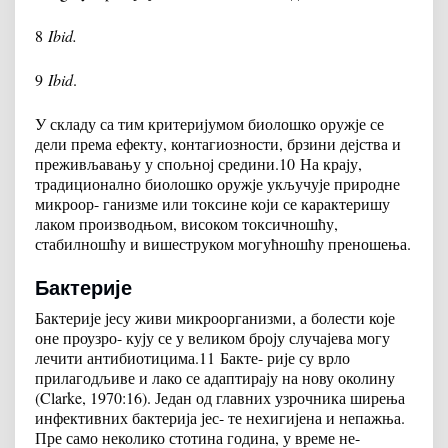
8
Ibid.
9
Ibid
.
У складу са тим критеријумом биолошко оружје се
дели према ефекту, контагиозности, брзини дејства и
преживљавању у спољној средини.
10
На крају,
традиционално биолошко оружје укључује природне
микроор- ганизме или токсине који се карактеришу
лаком производњом, високом токсичношћу,
стабилношћу и вишеструком могућношћу преношења.
Бактерије
Бактерије јесу живи микроорганизми, а болести које
оне проузро- кују се у великом броју случајева могу
лечити антибиотицима.
11
Бакте- рије су врло
прилагодљиве и лако се адаптирају на нову околину
(Clarke, 1970:16). Један од главних узрочника ширења
инфективних бактерија јес- те нехигијена и непажња.
Пре само неколико стотина година, у време не-