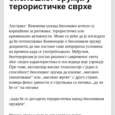
терористичке сврхе
Апстракт
:
Вековима уназад биолошки агенси су
коришћени за ратовање, терористичке или
криминалне активности. Може се рећи да је изгледало
да ће потписивање Конвенције о биолошком оружју
допринети да ono постане само непријатна успомена
на времена када се употребљавало. Међутим,
биотероризам је постао реалност савременог света
због својих карактеристика и последица које узрокује.
При томе, експанзија високе технологије с једне и
способност биолошког оружја да изазове ,,масовно
уништавање“ или ,,масовне жртве“ с друге стране,
помера фокус јавности и стручњака са питања ,,да ли
ће се“ на питање
,,када ће се догодити терористички напад биолошким
оружјем“.
Управо стога у раду је дат осврт на појам,