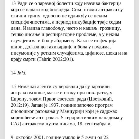
13
Ради се о заразној болести коју изазива бактерија
која се налази код биљоједа. Сим- птоми антракса су
слични грипу, односно не одликују се неким
специфичностима, а период инкубације траје седам
дана. Изазива главобољу, често и кашаљ, грозницу,
тешко дисање и респираторне проблеме, а у неким
случајевима и бол у абдомену. Како се инфекција
шири, долази до тахикардије и бола у грудима,
пнеумоније у ретким случајевима, цијанозе, шока и на
крају смрти (Таhrir, 2002:201).
14
Ibid.
15
Немачки агенти су веровали да су заразили
антраксом коње, мазге и стоку при пов- ратку у
Европу, током Првог светског рада (Цветковић,
2012:19). Јапан је 1937. године започео програм
биолошког ратовања у Манџурији који је садржао
коришћење ант- ракса. У терористичким нападима у
САД антраксом путем писама, 18. септембра и
9. октобра 2001. године умрло је 5 људи од 22