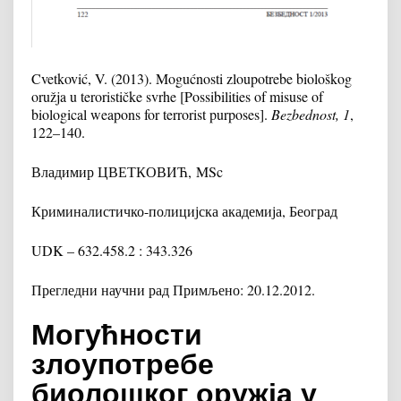
Cvetković, V. (2013). Mogućnosti zloupotrebe biološkog
oružja u terorističke svrhe [Possibilities of misuse of
biological weapons for terrorist purposes].
Bezbednost, 1
,
122–140.
Владимир ЦВЕТКОВИЋ,
MSc
Криминалистичко-полицијска академија, Београд
UDK – 632.458.2 : 343.326
Прегледни научни рад Примљено: 20.12.2012.
Могућности
злоупотребе
биолошког оружја у