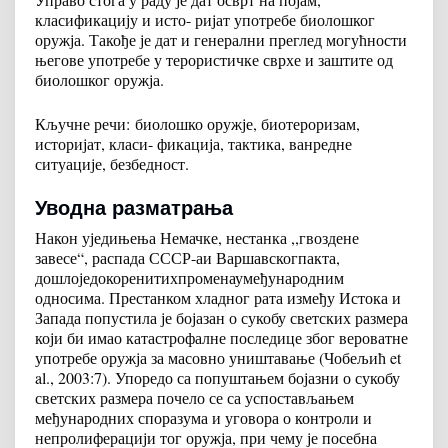
класификацију и исто- ријат употребе биолошког
оружја. Такође је дат и генерални преглед могућности
његове употребе у терористичке сврхе и заштите од
биолошког оружја.
Кључне речи
:
биолошко оружје, биотероризам,
историјат, класи- фикација, тактика, ванредне
ситуације, безбедност.
Уводна разматрања
Након уједињења Немачке, нестанка ,,гвоздене
завесе“, распада СССР-аи Варшавскогпакта,
дошлоједокоренитихпроменаумеђународним
односима. Престанком хладног рата између Истока и
Запада попустила је бојазан о сукобу светских размера
који би имао катастрофалне последице због вероватне
употребе оружја за масовно уништавање (Чобељић et
al., 2003:7). Упоредо са попуштањем бојазни о сукобу
светских размера почело се са успостављањем
међународних споразума и уговора о контроли и
непролиферацији тог оружја, при чему је посебна