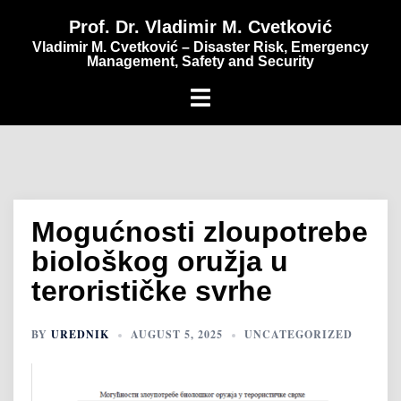
content
Prof. Dr. Vladimir M. Cvetković
Vladimir M. Cvetković – Disaster Risk, Emergency
Management, Safety and Security
Mogućnosti zloupotrebe
biološkog oružja u
terorističke svrhe
BY
UREDNIK
AUGUST 5, 2025
UNCATEGORIZED