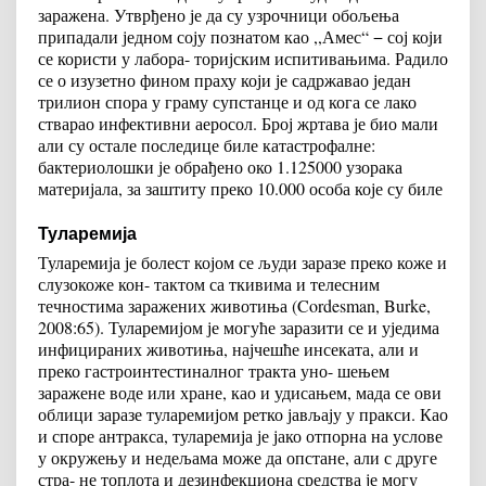
заражена. Утврђено је да су узрочници обољења
припадали једном соју познатом као ,,Амес“ − сој који
се користи у лабора- торијским испитивањима. Радило
се о изузетно фином праху који је садржавао један
трилион спора у граму супстанце и од кога се лако
стварао инфективни аеросол. Број жртава је био мали
али су остале последице биле катастрофалне:
бактериолошки је обрађено око 1.125000 узорака
материјала, за заштиту преко 10.000 особа које су биле
Туларемија
Туларемија је болест којом се људи заразе преко коже и
слузокоже кон- тактом са ткивима и телесним
течностима заражених животиња (Cordesman, Burke,
2008:65). Туларемијом је могуће заразити се и уједима
инфицираних животиња, најчешће инсеката, али и
преко гастроинтестиналног тракта уно- шењем
заражене воде или хране, као и удисањем, мада се ови
облици заразе туларемијом ретко јављају у пракси. Као
и споре антракса, туларемија је јако отпорна на услове
у окружењу и недељама може да опстане, али с друге
стра- не топлота и дезинфекциона средства је могу