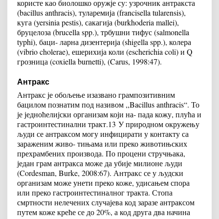
користе као биолошко оружје су: узрочник антракста
(bacillus anthracis), туларемија (francisella tularensis),
куга (yersinia pestis), сакагија (burkhoderia mallei),
бруцелоза (brucella spp.), трбушни тифус (salmonella
tуphi), баци- ларна дизентерија (shigella spp.), колера
(vibrio cholerae), ешерихија коли (escherichia coli) и Q
грозница (coxiella burnetti), (Carus, 1998:47).
Антракс
Антракс је обољење изазвано грампозитивним
бацилом познатим под називом ,,Bacillus anthracis“. То
је једноћелијски организам који на- пада кожу, плућа и
гастроинтестинални тракт.
13
У природном окружењу
људи се антраксом могу инфицирати у контакту са
зараженим живо- тињама или преко животињских
прехрамбених производа. По процени стручњака,
један грам антракса може да убије милионе људи
(Cordesman, Burke, 2008:67). Антракс се у људски
организам може унети преко коже, удисањем спора
или преко гастроинтестиналног тракта. Стопа
смртности нелечених случајева код заразе антраксом
путем коже креће се до 20%, а код друга два начина