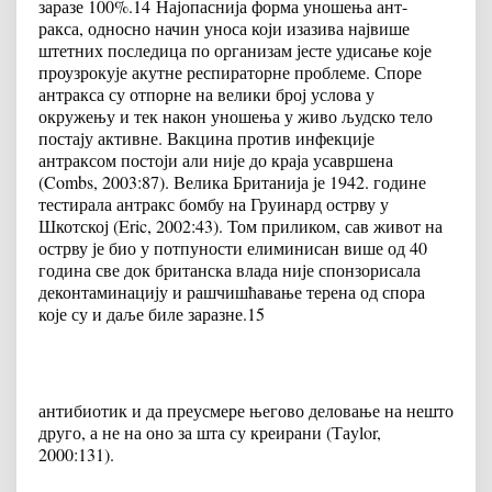
заразе 100%.
14
Најопаснија форма уношења ант-
ракса, односно начин уноса који изазива највише
штетних последица по организам јесте удисање које
проузрокује акутне респираторне проблеме. Споре
антракса су отпорне на велики број услова у
окружењу и тек након уношења у живо људско тело
постају активне. Вакцина против инфекције
антраксом постоји али није до краја усавршена
(Combs, 2003:87). Велика Британија је 1942. године
тестирала антракс бомбу на Груинард острву у
Шкотској (Eric, 2002:43). Том приликом, сав живот на
острву је био у потпуности елиминисан више од 40
година све док британска влада није спонзорисала
деконтаминацију и рашчишћавање терена од спора
које су и даље биле заразне.
15
антибиотик и да преусмере његово деловање на нешто
друго, а не на оно за шта су креирани (Таylor,
2000:131).