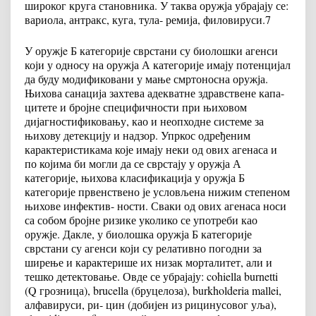
широког круга становника. У таква оружја убрајају се:
вариола, антракс, куга, тула- ремија, филовируси.
7
У оружјe Б категорије сврстани су биолошки агенси
који у односу на оружја А категорије имају потенцијал
да буду модификовани у мање смртоносна оружја.
Њихова санација захтева адекватне здравствене капа-
цитете и бројне специфичности при њиховом
дијагностификовању, као и неопходне системе за
њихову детекцију и надзор. Упркос одређеним
карактеристикама које имају неки од ових агенаса и
по којима би могли да се сврстају у оружја А
категорије, њихова класификација у оружја Б
категорије првенствено је условљена нижим степеном
њихове инфектив- ности. Сваки од ових агенаса носи
са собом бројне ризике уколико се употреби као
оружје. Дакле, у биолошка оружја Б категорије
сврстани су агенси који су релативно погодни за
ширење и карактерише их низак морталитет, али и
тешко детектовање. Овде се убрајају: cohiella burnetti
(Q грозница), brucella (бруцелоза), burkholderia mallei,
алфавируси, ри- цин (добијен из рицинусовог уља),