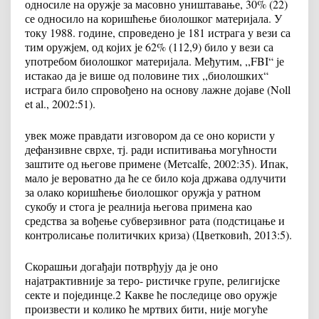
односиле на оружје за масовно уништавање, 30% (22)
се односило на коришћење биолошког материјала. У
току 1988. године, спроведено је 181 истрага у вези са
тим оружјем, од којих је 62% (112,9) било у вези са
употребом биолошког материјала. Међутим, ,,FBI“ је
истакао да је више од половине тих ,,биолошких“
истрага било спровођено на основу лажне дојаве (Noll
et al., 2002:51).
увек може правдати изговором да се оно користи у
дефанзивне сврхе, тј. ради испитивања могућности
заштите од његове примене (Метcalfe, 2002:35). Ипак,
мало је вероватно да ће се било која држава одлучити
за олако коришћење биолошког оружја у ратном
сукобу и стога је реалнија његова примена као
средства за вођење субверзивног рата (подстицање и
контролисање политичких криза) (Цветковић, 2013:5).
Скорашњи догађаји потврђују да је оно
најатрактивније за теро- ристичке групе, религијске
секте и појединце.
2
Какве ће последице ово оружје
произвести и колико ће мртвих бити, није могуће