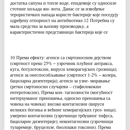
достатка сапуна и топле воде, епидемије су односиле
стотине хиљада жи- вота. Данас се за извођење
терористичких напада користе бактерије које поседују
одређену отпорност на антибиотике.
12
Потребна су
мала средства за њихову производњу, а
карактеристични представници бактерија које се
10
Према ефекту: агенси са смртоносним дејством
(смртност преко 25% − узрочник плућног антракса,
куга, ботулотоксин, вируси хеморагијских грозница);
агенси за онеспособљавање (смртност 1-2% − колера,
бациларна дизентерија); агенси за узне- миравање
(ретки смртоносни случајеви – стафилококни
ентеротоксин). Према кон- тагиозности (могућност
интерхуманог преношења, односно преношења са
човека на човека): високо контагиозни (вируси
великих богиња и већине хеморагијских гроз- ница);
умерено контагиозни (узрочници трбушног тифуса,
бациларне дизентерије); неконтагиозни (узрочници
туларемије, бруцелозе, биолошки токсини). Према