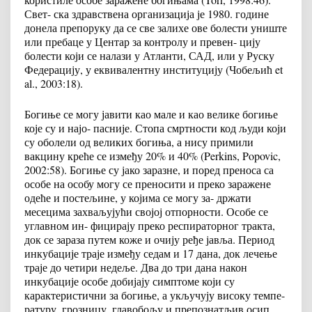
Свет- ска здравствена организација је 1980. године
донела препоруку да се све залихе ове болести униште
или пребаце у Центар за контролу и превен- цију
болести који се налази у Атланти, САД, или у Руску
Федерацију, у еквивалентну институцију (Чобељић et
al., 2003:18).
Богиње се могу јавити као мале и као велике богиње
које су и најо- пасније. Стопа смртности код људи који
су оболели од великих богиња, а нису примили
вакцину креће се између 20% и 40% (Perkins, Popovic,
2002:58). Богиње су јако заразне, и поред преноса са
особе на особу могу се преносити и преко заражене
одеће и постељине, у којима се могу за- држати
месецима захваљујући својој отпорности. Особе се
углавном ин- фицирају преко респираторног тракта,
док се зараза путем коже и очију ређе јавља. Период
инкубације траје између седам и 17 дана, док лечење
траје до четири недеље. Два до три дана након
инкубације особе добијају симптоме који су
карактеристични за богиње, а укључују високу темпе-
ратуру, грозницу, главобољу и препознатљив осип