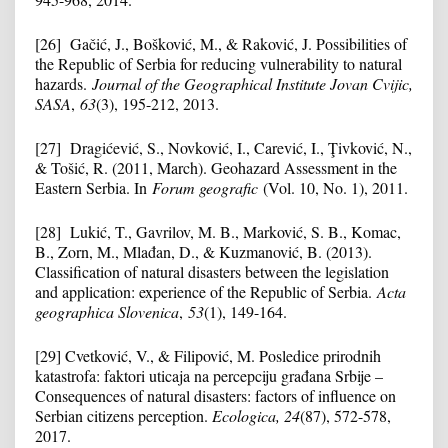
[26] Gačić, J., Bošković, M., & Raković, J. Possibilities of
the Republic of Serbia for reducing vulnerability to natural
hazards.
Journal of the Geographical Institute Jovan Cvijic,
SASA
,
63
(3), 195-212, 2013.
[27] Dragićević, S., Novković, I., Carević, I., Ţivković, N.,
& Tošić, R. (2011, March). Geohazard Assessment in the
Eastern Serbia. In
Forum geografic
(Vol. 10, No. 1), 2011.
[28] Lukić, T., Gavrilov, M. B., Marković, S. B., Komac,
B., Zorn, M., Mlađan, D., & Kuzmanović, B. (2013).
Classification of natural disasters between the legislation
and application: experience of the Republic of Serbia.
Acta
geographica Slovenica
,
53
(1), 149-164.
[29] Cvetković, V., & Filipović, M. Posledice prirodnih
katastrofa: faktori uticaja na percepciju građana Srbije –
Consequences of natural disasters: factors of influence on
Serbian citizens perception.
Ecologica, 24
(87), 572-578,
2017.