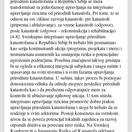
prirodnim katastrofama u Republici Srbiji se mora
transformisati sa jednofaznog upravljanja na integrisano
upravljanje rizicima od prirodnih katastrofa. Pri tome, to se
odnosi na sve cikluse razvoja katastrofe: pre katastrofe
(priprema i ublažavanje), za vreme katastrofe (odgovor),
posle katastrofe (odgovor – rekonstrukcija i rehabilitacija)
[4-8]. Sveukupno integrisano upravljanje prirodnim
katastrofama u Republici Srbiji bi trebalo biti posmatrano
kao serija kontinuiranih akcija (programa, projekata i mera) i
instrumenata usmerenih ka smanjenju rizika u potencijalno
ugroženim područjima. Posebna značajnost takvog pristupa
bi se ogleda u efikasnoj integraciji subjekata i snaga zaštite i
spasavanja na svim nivoima i u svim fazama upravljanja
prirodnim katastrofama. U suštini, takav proces bi pomogao
donosiocima odluka da odrede moguće posledice prirodnih
katastrofa kao i da preduzmu odgovarajuće mere za
kontrolu ili ublažavanje njihovog uticaja. U tom smislu,
integrisano upravljanje rizicima promoviše dobru praksu
upravljanja prirodnim katastrofama i stoga bi trebalo da se
realizuje u svim sektorima. Postoji konsenzus na svetskom
nivou da se poveća potencijal lokalnih zajednica za razvoj
otpornih društva na povećani nivo rizika. Na Svetskoj
Konferenciji o Smanjenju Rizika od Katastrofa održanoj