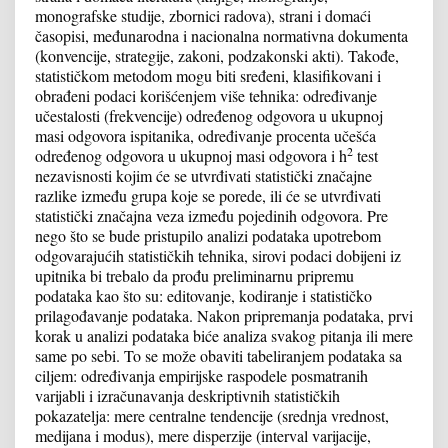
monografske studije, zbornici radova), strani i domaći
časopisi, međunarodna i nacionalna normativna dokumenta
(konvencije, strategije, zakoni, podzakonski akti). Takođe,
statističkom metodom mogu biti sređeni, klasifikovani i
obrađeni podaci korišćenjem više tehnika: određivanje
učestalosti (frekvencije) određenog odgovora u ukupnoj
masi odgovora ispitanika, određivanje procenta učešća
2
određenog odgovora u ukupnoj masi odgovora i h
test
nezavisnosti kojim će se utvrđivati statistički značajne
razlike između grupa koje se porede, ili će se utvrđivati
statistički značajna veza između pojedinih odgovora. Pre
nego što se bude pristupilo analizi podataka upotrebom
odgovarajućih statističkih tehnika, sirovi podaci dobijeni iz
upitnika bi trebalo da prođu preliminarnu pripremu
podataka kao što su: editovanje, kodiranje i statističko
prilagođavanje podataka. Nakon pripremanja podataka, prvi
korak u analizi podataka biće analiza svakog pitanja ili mere
same po sebi. To se može obaviti tabeliranjem podataka sa
ciljem: određivanja empirijske raspodele posmatranih
varijabli i izračunavanja deskriptivnih statističkih
pokazatelja: mere centralne tendencije (srednja vrednost,
medijana i modus), mere disperzije (interval varijacije,