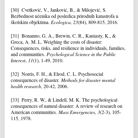
[30] Cvetković, V., Janković, B., & Milojević, S.
Bezbednost učenika od posledica prirodnih katastrofa u
školskim objektima.
Ecologica, 23
(84), 809-815, 2016.
[31] Bonanno, G. A., Brewin, C. R., Kaniasty, K., &
Greca, A. M. L. Weighing the costs of disaster:
Consequences, risks, and resilience in individuals, families,
and communities.
Psychological Science in the Public
Interest
,
11
(1), 1-49, 2010.
[32] Norris, F. H., & Elrod, C. L. Psychosocial
consequences of disaster.
Methods for disaster mental
health research
, 20-42, 2006.
[33] Perry, R. W., & Lindell, M. K. The psychological
consequences of natural disaster: A review of research on
American communities.
Mass Emergencies
,
3
(2-3), 105-
115, 1978.