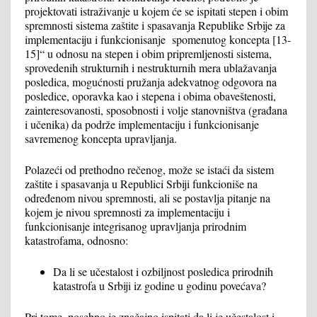
projektovati istraživanje u kojem će se ispitati stepen i obim
spremnosti sistema zaštite i spasavanja Republike Srbije za
implementaciju i funkcionisanje spomenutog koncepta [13-
15]“ u odnosu na stepen i obim pripremljenosti sistema,
sprovedenih strukturnih i nestrukturnih mera ublažavanja
posledica, mogućnosti pružanja adekvatnog odgovora na
posledice, oporavka kao i stepena i obima obaveštenosti,
zainteresovanosti, sposobnosti i volje stanovništva (građana
i učenika) da podrže implementaciju i funkcionisanje
savremenog koncepta upravljanja.
Polazeći od prethodno rečenog, može se istaći da sistem
zaštite i spasavanja u Republici Srbiji funkcioniše na
određenom nivou spremnosti, ali se postavlja pitanje na
kojem je nivou spremnosti za implementaciju i
funkcionisanje integrisanog upravljanja prirodnim
katastrofama, odnosno:
Da li se učestalost i ozbiljnost posledica prirodnih
katastrofa u Srbiji iz godine u godinu povećava?
Pri tome, posebno je značajno ispitati da li je učestalost i