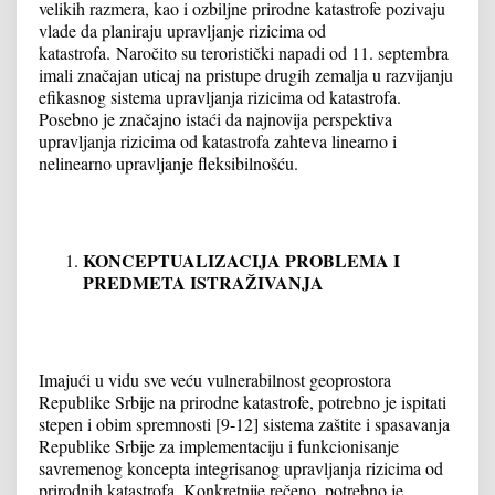
velikih razmera, kao i ozbiljne prirodne katastrofe pozivaju
vlade da planiraju upravljanje rizicima od
katastrofa. Naročito su teroristički napadi od 11. septembra
imali značajan uticaj na pristupe drugih zemalja u razvijanju
efikasnog sistema upravljanja rizicima od katastrofa.
Posebno je značajno istaći da najnovija perspektiva
upravljanja rizicima od katastrofa zahteva linearno i
nelinearno upravljanje fleksibilnošću.
KONCEPTUALIZACIJA PROBLEMA I
PREDMETA ISTRAŽIVANJA
Imajući u vidu sve veću vulnerabilnost geoprostora
Republike Srbije na prirodne katastrofe, potrebno je ispitati
stepen i obim spremnosti [9-12] sistema zaštite i spasavanja
Republike Srbije za implementaciju i funkcionisanje
savremenog koncepta integrisanog upravljanja rizicima od
prirodnih katastrofa. Konkretnije rečeno, potrebno je