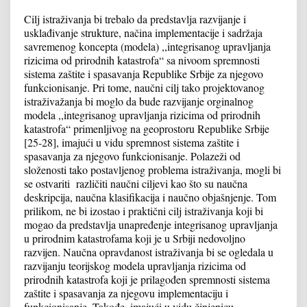
Cilj istraživanja bi trebalo da predstavlja razvijanje i
usklađivanje strukture, načina implementacije i sadržaja
savremenog koncepta (modela) ,,integrisanog upravljanja
rizicima od prirodnih katastrofa“ sa nivoom spremnosti
sistema zaštite i spasavanja Republike Srbije za njegovo
funkcionisanje. Pri tome, naučni cilj tako projektovanog
istraživažanja bi moglo da bude razvijanje orginalnog
modela ,,integrisanog upravljanja rizicima od prirodnih
katastrofa“ primenljivog na geoprostoru Republike Srbije
[25-28], imajući u vidu spremnost sistema zaštite i
spasavanja za njegovo funkcionisanje. Polazeži od
složenosti tako postavljenog problema istraživanja, mogli bi
se ostvariti različiti naučni ciljevi kao što su naučna
deskripcija, naučna klasifikacija i naučno objašnjenje. Tom
prilikom, ne bi izostao i praktični cilj istraživanja koji bi
mogao da predstavlja unapređenje integrisanog upravljanja
u prirodnim katastrofama koji je u Srbiji nedovoljno
razvijen. Naučna opravdanost istraživanja bi se ogledala u
razvijanju teorijskog modela upravljanja rizicima od
prirodnih katastrofa koji je prilagođen spremnosti sistema
zaštite i spasavanja za njegovu implementaciju i
funkcionisanje. Takođe, imajući u vidu činjenicu