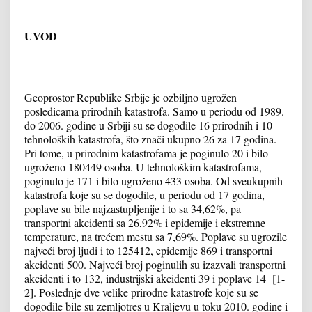
UVOD
Geoprostor Republike Srbije je ozbiljno ugrožen
posledicama prirodnih katastrofa. Samo u periodu od 1989.
do 2006. godine u Srbiji su se dogodile 16 prirodnih i 10
tehnoloških katastrofa, što znači ukupno 26 za 17 godina.
Pri tome, u prirodnim katastrofama je poginulo 20 i bilo
ugroženo 180449 osoba. U tehnološkim katastrofama,
poginulo je 171 i bilo ugroženo 433 osoba. Od sveukupnih
katastrofa koje su se dogodile, u periodu od 17 godina,
poplave su bile najzastupljenije i to sa 34,62%, pa
transportni akcidenti sa 26,92% i epidemije i ekstremne
temperature, na trećem mestu sa 7,69%. Poplave su ugrozile
najveći broj ljudi i to 125412, epidemije 869 i transportni
akcidenti 500. Najveći broj poginulih su izazvali transportni
akcidenti i to 132, industrijski akcidenti 39 i poplave 14 [1-
2]. Poslednje dve velike prirodne katastrofe koje su se
dogodile bile su zemljotres u Kraljevu u toku 2010. godine i