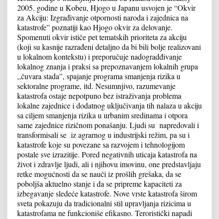
2005. godine u Kobeu, Hjogo u Japanu usvojen je “Okvir
za Akciju: Izgrađivanje otpornosti naroda i zajednica na
katastrofe” poznatiji kao Hjogo okvir za delovanje.
Spomenuti okvir ističe pet tematskih prioriteta za akciju
(koji su kasnije razrađeni detaljno da bi bili bolje realizovani
u lokalnom kontekstu) i preporučuje nadogradđivanje
lokalnog znanja i praksi sa prepoznavanjem lokalnih grupa
,,čuvara stada”, spajanje programa smanjenja rizika u
sektoralne programe, itd. Nesumnjivo, razumevanje
katastrofa ostaje nepotpuno bez istraživanja problema
lokalne zajednice i dodatnog uključivanja tih nalaza u akciju
sa ciljem smanjenja rizika u urbanim sredinama i otpora
same zajednice rizičnom ponašanju. Ljudi su napredovali i
transformisali se iz agrarnog u industrijski režim, pa su i
katastrofe koje su povezane sa razvojem i tehnologijom
postale sve izrazitije. Pored negativnih uticaja katastrofa na
život i zdravlje ljudi, ali i njihovu imovinu, one predstavljaju
retke mogućnosti da se nauči iz prošlih grešaka, da se
poboljša aktuelno stanje i da se pripreme kapaciteti za
izbegavanje sledeće katastrofe. Nove vrste katastrofa širom
sveta pokazuju da tradicionalni stil upravljanja rizicima u
katastrofama ne funkcioniše efikasno. Teroristički napadi