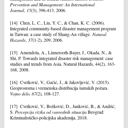
Prevention and Management: An International
Journal
,
15
(3), 396-413, 2006.
[14] Chen, L. C., Liu, Y. C., & Chan, K. C. (2006).
Integrated community-based disaster management program
in Taiwan: a case study of Shang-An village.
Natural
Hazards
,
37
(1-2), 209, 2006.
[15] Amendola, A., Linnerooth-Bayer, J., Okada, N., &
Shi, P. Towards integrated disaster risk management: case
studies and trends from Asia. Natural Hazards, 44(2), 163-
168, 2008.
[16] Cvetković, V., Gačić, J., & Jakovljević, V. (2015).
Geoprostorna i vremenska distribucija šumskih požara.
Vojno delo, 67
(2), 108-127.
[17] Cvetković, V., Bošković, D., Janković, B., & Andrić,
S.
Percepcija rizika od vanrednih situacija
Beograd:
Kriminalističko-policijska akademija, 2018.