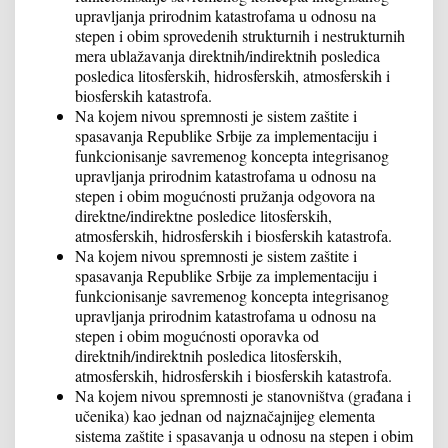
upravljanja prirodnim katastrofama u odnosu na
stepen i obim sprovedenih strukturnih i nestrukturnih
mera ublažavanja direktnih/indirektnih posledica
posledica litosferskih, hidrosferskih, atmosferskih i
biosferskih katastrofa.
Na kojem nivou spremnosti je sistem zaštite i
spasavanja Republike Srbije za implementaciju i
funkcionisanje savremenog koncepta integrisanog
upravljanja prirodnim katastrofama u odnosu na
stepen i obim mogućnosti pružanja odgovora na
direktne/indirektne posledice litosferskih,
atmosferskih, hidrosferskih i biosferskih katastrofa.
Na kojem nivou spremnosti je sistem zaštite i
spasavanja Republike Srbije za implementaciju i
funkcionisanje savremenog koncepta integrisanog
upravljanja prirodnim katastrofama u odnosu na
stepen i obim mogućnosti oporavka od
direktnih/indirektnih posledica litosferskih,
atmosferskih, hidrosferskih i biosferskih katastrofa.
Na kojem nivou spremnosti je stanovništva (građana i
učenika) kao jednan od najznačajnijeg elementa
sistema zaštite i spasavanja u odnosu na stepen i obim