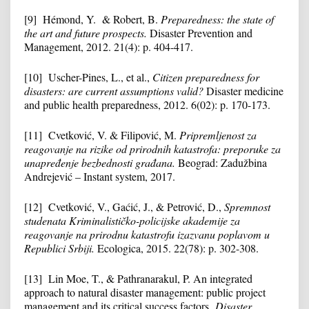
[9] Hémond, Y. & Robert, B.
Preparedness: the state of
the art and future prospects.
Disaster Prevention and
Management, 2012. 21(4): p. 404-417.
[10] Uscher-Pines, L., et al.,
Citizen preparedness for
disasters: are current assumptions valid?
Disaster medicine
and public health preparedness, 2012. 6(02): p. 170-173.
[11] Cvetković, V. & Filipović, M.
Pripremljenost za
reagovanje na rizike od prirodnih katastrofa: preporuke za
unapređenje bezbednosti građana.
Beograd: Zadužbina
Andrejević – Instant system, 2017.
[12] Cvetković, V., Gaćić, J., & Petrović, D.,
Spremnost
studenata Kriminalističko-policijske akademije za
reagovanje na prirodnu katastrofu izazvanu poplavom u
Republici Srbiji.
Ecologica, 2015. 22(78): p. 302-308.
[13] Lin Moe, T., & Pathranarakul, P. An integrated
approach to natural disaster management: public project
management and its critical success factors.
Disaster