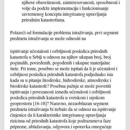
njihove obaveštenosti, zainteresovanosti, sposobnosti i
volje da podrže implementaciju i funkcionisanje
savremenog koncepta integrisanog upravljanja
prirodnim katastrofama.
Polazeći od formulacije problema istraživanja, prvi segment
predmeta istraživanja se može odnositi na
ispitivanje učestalosti i ozbiljnosti posledica prirodnih
katastrofa u Srbiji u odnosu na njihov ukupan broj, broj
poginulih, povređenih, pogođenih i ukupne materijalne
štete. Pri tome, posebno se može ispitati da li je učestalost i
ozbiljnost posledica prirodnih katastrofa podjednako ista
kada su u pitanju litosferske, hidrosferske, atmosferske i
biosferske katastrofe? Posebna pažnja se može posvetiti
ispitivanju i povezanosti između učestalosti i ozbiljnosti
posledica prirodnih katastrofa u svetskom i srpskom
geoprostoru [16-18]? Naravno, nezaobilazan segment
predmeta istraživanja bi trebalo da se odnosi na ispitivanje
činjenice da li karakteristike integrisanog upravljanja
rizicima od prirodnih katastrofa koje podrazumeva faze
pripreme, ublažavanja, odgovora i oporavka omogućuje