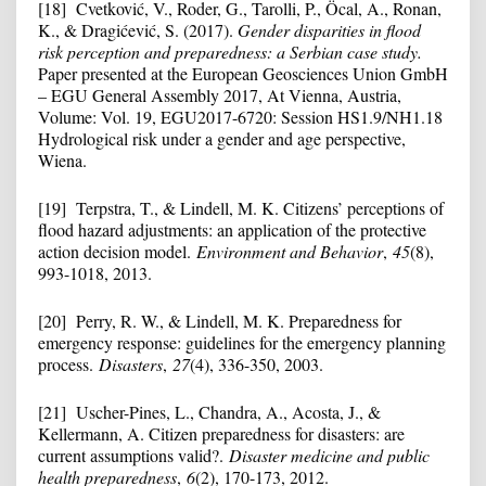
[18] Cvetković, V., Roder, G., Tarolli, P., Öcal, A., Ronan,
K., & Dragićević, S. (2017).
Gender disparities in flood
risk perception and preparedness: a Serbian case study.
Paper presented at the European Geosciences Union GmbH
– EGU General Assembly 2017, At Vienna, Austria,
Volume: Vol. 19, EGU2017-6720: Session HS1.9/NH1.18
Hydrological risk under a gender and age perspective,
Wiena.
[19] Terpstra, T., & Lindell, M. K. Citizens’ perceptions of
flood hazard adjustments: an application of the protective
action decision model.
Environment and Behavior
,
45
(8),
993-1018, 2013.
[20] Perry, R. W., & Lindell, M. K. Preparedness for
emergency response: guidelines for the emergency planning
process.
Disasters
,
27
(4), 336-350, 2003.
[21] Uscher-Pines, L., Chandra, A., Acosta, J., &
Kellermann, A. Citizen preparedness for disasters: are
current assumptions valid?.
Disaster medicine and public
health preparedness
,
6
(2), 170-173, 2012.