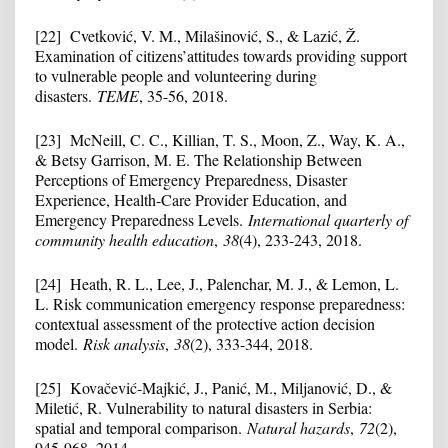
[22] Cvetković, V. M., Milašinović, S., & Lazić, Ž.
Examination of citizens’attitudes towards providing support
to vulnerable people and volunteering during
disasters.
TEME
, 35-56, 2018.
[23] McNeill, C. C., Killian, T. S., Moon, Z., Way, K. A.,
& Betsy Garrison, M. E. The Relationship Between
Perceptions of Emergency Preparedness, Disaster
Experience, Health-Care Provider Education, and
Emergency Preparedness Levels.
International quarterly of
community health education
,
38
(4), 233-243, 2018.
[24] Heath, R. L., Lee, J., Palenchar, M. J., & Lemon, L.
L. Risk communication emergency response preparedness:
contextual assessment of the protective action decision
model.
Risk analysis
,
38
(2), 333-344, 2018.
[25] Kovačević-Majkić, J., Panić, M., Miljanović, D., &
Miletić, R. Vulnerability to natural disasters in Serbia:
spatial and temporal comparison.
Natural hazards
,
72
(2),
945-968, 2014.