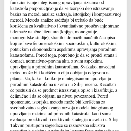
funkcionisanje integrisanog upravljanja rizicima od
katastrofa preporučljivo je da se teorijski deo istraživanja
bazira na metodi analize sadržaja, istorijskoj i komparativnoj
metodi. Metoda analize sadržaja bi trebalo da bude
korišćena za kvalitativno i kvantitativno proučavanje strane
i domaće naučne literature (knjige, monografije,
monografske studije), stranih i domaćih naučnih časopisa
koji se bave fenomenološkim, sociološkim, kulturološkim,
političkim i ekonomskim aspektima upravljanja prirodnim
katastrofama. Pored toga, potrebno je da se prouči strana i
domaća normativno-pravna akta o svim aspektima
upravljanja u prirodnim katastrofama. Svakako, navedeni
metod može biti korišćen u cilju dobijanja odgovora na
pitanja: šta, kako i koliko je o integrisanom upravljanju
prirodnim katastrofama u svetu i u Srbiji rečeno. Rezultati
će poslužiti da se predmet istraživanja opiše i klasifikuje, a
delimično i da se objasni na nivou povezanosti. Pored
spomenute, istorijska metoda može biti korišćena za
sveobuhvatno sagledavanje razvoja modela integrisanog
upravljanja rizicima od prirodnih katastrofa, kao i sama
evolucija proaktivnih i reaktivnih strategija u svetu i u Srbiji.
Takvim pristupom sagledaće se raznovrsna iskustva
upravljanja rizicima u prirodnim katastrofama primenjivana