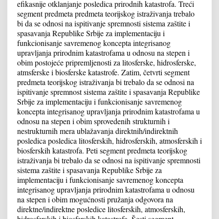
efikasnije otklanjanje posledica prirodnih katastrofa. Treći
segment predmeta predmeta teorijskog istraživanja trebalo
bi da se odnosi na ispitivanje spremnosti sistema zaštite i
spasavanja Republike Srbije za implementaciju i
funkcionisanje savremenog koncepta integrisanog
upravljanja prirodnim katastrofama u odnosu na stepen i
obim postojeće pripremljenosti za litosferske, hidrosferske,
atmsferske i biosferske katastrofe. Zatim, četvrti segment
predmeta teorijskog istraživanja bi trebalo da se odnosi na
ispitivanje spremnost sistema zaštite i spasavanja Republike
Srbije za implementaciju i funkcionisanje savremenog
koncepta integrisanog upravljanja prirodnim katastrofama u
odnosu na stepen i obim sprovedenih strukturnih i
nestrukturnih mera ublažavanja direktnih/indirektnih
posledica posledica litosferskih, hidrosferskih, atmosferskih i
biosferskih katastrofa. Peti segment predmeta teorijskog
istraživanja bi trebalo da se odnosi na ispitivanje spremnosti
sistema zaštite i spasavanja Republike Srbije za
implementaciju i funkcionisanje savremenog koncepta
integrisanog upravljanja prirodnim katastrofama u odnosu
na stepen i obim mogućnosti pružanja odgovora na
direktne/indirektne posledice litosferskih, atmosferskih,
hidrosferskih i biosferskih katastrofa. Šesti segment