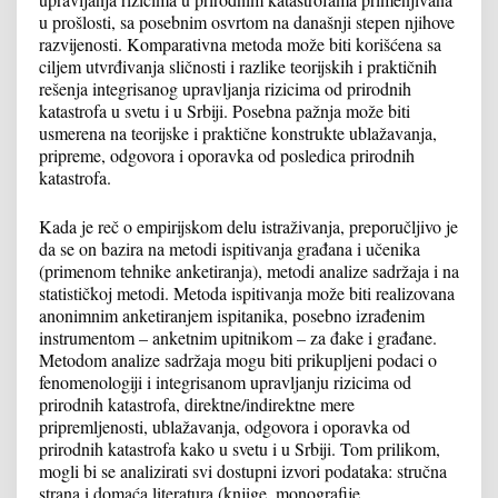
u prošlosti, sa posebnim osvrtom na današnji stepen njihove
razvijenosti. Komparativna metoda može biti korišćena sa
ciljem utvrđivanja sličnosti i razlike teorijskih i praktičnih
rešenja integrisanog upravljanja rizicima od prirodnih
katastrofa u svetu i u Srbiji. Posebna pažnja može biti
usmerena na teorijske i praktične konstrukte ublažavanja,
pripreme, odgovora i oporavka od posledica prirodnih
katastrofa.
Kada je reč o empirijskom delu istraživanja, preporučljivo je
da se on bazira na metodi ispitivanja građana i učenika
(primenom tehnike anketiranja), metodi analize sadržaja i na
statističkoj metodi. Metoda ispitivanja može biti realizovana
anonimnim anketiranjem ispitanika, posebno izrađenim
instrumentom – anketnim upitnikom – za đake i građane.
Metodom analize sadržaja mogu biti prikupljeni podaci o
fenomenologiji i integrisanom upravljanju rizicima od
prirodnih katastrofa, direktne/indirektne mere
pripremljenosti, ublažavanja, odgovora i oporavka od
prirodnih katastrofa kako u svetu i u Srbiji. Tom prilikom,
mogli bi se analizirati svi dostupni izvori podataka: stručna
strana i domaća literatura (knjige, monografije,