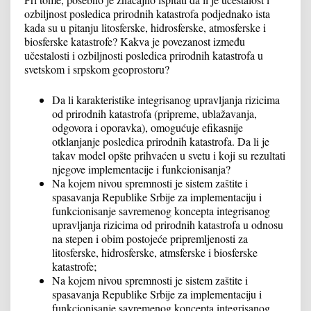
ozbiljnost posledica prirodnih katastrofa podjednako ista
kada su u pitanju litosferske, hidrosferske, atmosferske i
biosferske katastrofe? Kakva je povezanost između
učestalosti i ozbiljnosti posledica prirodnih katastrofa u
svetskom i srpskom geoprostoru?
Da li karakteristike integrisanog upravljanja rizicima
od prirodnih katastrofa (pripreme, ublažavanja,
odgovora i oporavka), omogućuje efikasnije
otklanjanje posledica prirodnih katastrofa. Da li je
takav model opšte prihvaćen u svetu i koji su rezultati
njegove implementacije i funkcionisanja?
Na kojem nivou spremnosti je sistem zaštite i
spasavanja Republike Srbije za implementaciju i
funkcionisanje savremenog koncepta integrisanog
upravljanja rizicima od prirodnih katastrofa u odnosu
na stepen i obim postojeće pripremljenosti za
litosferske, hidrosferske, atmsferske i biosferske
katastrofe;
Na kojem nivou spremnosti je sistem zaštite i
spasavanja Republike Srbije za implementaciju i
funkcionisanje savremenog koncepta integrisanog