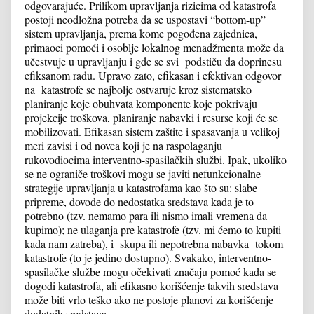
odgovarajuće. Prilikom upravljanja rizicima od katastrofa
postoji neodložna potreba da se uspostavi “bottom-up”
sistem upravljanja, prema kome pogođena zajednica,
primaoci pomoći i osoblje lokalnog menadžmenta može da
učestvuje u upravljanju i gde se svi podstiču da doprinesu
efiksanom radu. Upravo zato, efikasan i efektivan odgovor
na katastrofe se najbolje ostvaruje kroz sistematsko
planiranje koje obuhvata komponente koje pokrivaju
projekcije troškova, planiranje nabavki i resurse koji će se
mobilizovati. Efikasan sistem zaštite i spasavanja u velikoj
meri zavisi i od novca koji je na raspolaganju
rukovodiocima interventno-spasilačkih službi. Ipak, ukoliko
se ne ograniče troškovi mogu se javiti nefunkcionalne
strategije upravljanja u katastrofama kao što su: slabe
pripreme, dovode do nedostatka sredstava kada je to
potrebno (tzv. nemamo para ili nismo imali vremena da
kupimo); ne ulaganja pre katastrofe (tzv. mi ćemo to kupiti
kada nam zatreba), i skupa ili nepotrebna nabavka tokom
katastrofe (to je jedino dostupno). Svakako, interventno-
spasilačke službe mogu očekivati značaju pomoć kada se
dogodi katastrofa, ali efikasno korišćenje takvih sredstava
može biti vrlo teško ako ne postoje planovi za korišćenje
dodatnih sredstava.