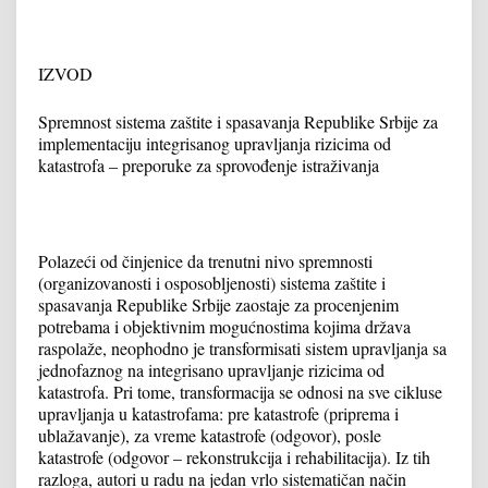
IZVOD
Spremnost sistema zaštite i spasavanja Republike Srbije za
implementaciju integrisanog upravljanja rizicima od
katastrofa – preporuke za sprovođenje istraživanja
Polazeći od činjenice da trenutni nivo spremnosti
(organizovanosti i osposobljenosti) sistema zaštite i
spasavanja Republike Srbije zaostaje za procenjenim
potrebama i objektivnim mogućnostima kojima država
raspolaže, neophodno je transformisati sistem upravljanja sa
jednofaznog na integrisano upravljanje rizicima od
katastrofa. Pri tome, transformacija se odnosi na sve cikluse
upravljanja u katastrofama: pre katastrofe (priprema i
ublažavanje), za vreme katastrofe (odgovor), posle
katastrofe (odgovor – rekonstrukcija i rehabilitacija). Iz tih
razloga, autori u radu na jedan vrlo sistematičan način