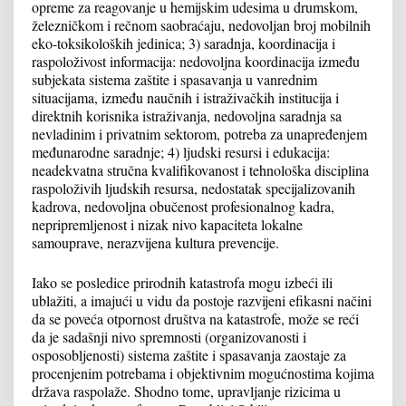
opreme za reagovanje u hemijskim udesima u drumskom,
železničkom i rečnom saobraćaju, nedovoljan broj mobilnih
eko-toksikoloških jedinica; 3) saradnja, koordinacija i
raspoloživost informacija: nedovoljna koordinacija između
subjekata sistema zaštite i spasavanja u vanrednim
situacijama, između naučnih i istraživačkih institucija i
direktnih korisnika istraživanja, nedovoljna saradnja sa
nevladinim i privatnim sektorom, potreba za unapređenjem
međunarodne saradnje; 4) ljudski resursi i edukacija:
neadekvatna stručna kvalifikovanost i tehnološka disciplina
raspoloživih ljudskih resursa, nedostatak specijalizovanih
kadrova, nedovoljna obučenost profesionalnog kadra,
nepripremljenost i nizak nivo kapaciteta lokalne
samouprave, nerazvijena kultura prevencije.
Iako se posledice prirodnih katastrofa mogu izbeći ili
ublažiti, a imajući u vidu da postoje razvijeni efikasni načini
da se poveća otpornost društva na katastrofe, može se reći
da je sadašnji nivo spremnosti (organizovanosti i
osposobljenosti) sistema zaštite i spasavanja zaostaje za
procenjenim potrebama i objektivnim mogućnostima kojima
država raspolaže. Shodno tome, upravljanje rizicima u