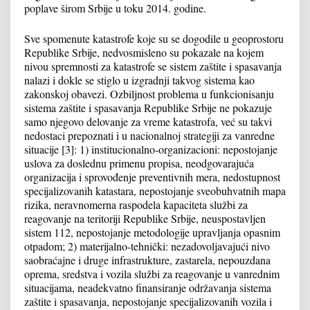
poplave širom Srbije u toku 2014. godine.
Sve spomenute katastrofe koje su se dogodile u geoprostoru
Republike Srbije, nedvosmisleno su pokazale na kojem
nivou spremnosti za katastrofe se sistem zaštite i spasavanja
nalazi i dokle se stiglo u izgradnji takvog sistema kao
zakonskoj obavezi. Ozbiljnost problema u funkcionisanju
sistema zaštite i spasavanja Republike Srbije ne pokazuje
samo njegovo delovanje za vreme katastrofa, već su takvi
nedostaci prepoznati i u nacionalnoj strategiji za vanredne
situacije [3]: 1) institucionalno-organizacioni: nepostojanje
uslova za doslednu primenu propisa, neodgovarajuća
organizacija i sprovođenje preventivnih mera, nedostupnost
specijalizovanih katastara, nepostojanje sveobuhvatnih mapa
rizika, neravnomerna raspodela kapaciteta službi za
reagovanje na teritoriji Republike Srbije, neuspostavljen
sistem 112, nepostojanje metodologije upravljanja opasnim
otpadom; 2) materijalno-tehnički: nezadovoljavajući nivo
saobraćajne i druge infrastrukture, zastarela, nepouzdana
oprema, sredstva i vozila službi za reagovanje u vanrednim
situacijama, neadekvatno finansiranje održavanja sistema
zaštite i spasavanja, nepostojanje specijalizovanih vozila i