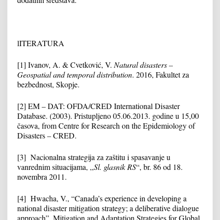
lITERATURA
[1] Ivanov, A. & Cvetković, V.
Natural disasters –
Geospatial and temporal distribution
. 2016, Fakultet za
bezbednost, Skopje.
[2] EM – DAT: OFDA/CRED International Disaster
Database. (2003). Pristupljeno 05.06.2013. godine u 15,00
časova, from Centre for Research on the Epidemiology of
Disasters – CRED.
[3] Nacionalna strategija za zaštitu i spasavanje u
vanrednim situacijama, ,,
Sl. glasnik RS
“, br. 86 od 18.
novembra 2011.
[4] Hwacha, V., “Canada’s experience in developing a
national disaster mitigation strategy; a deliberative dialogue
approach”, Mitigation and Adaptation Strategies for Global