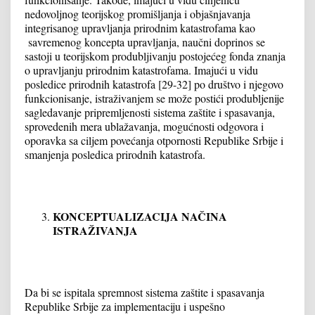
nedovoljnog teorijskog promišljanja i objašnjavanja
integrisanog upravljanja prirodnim katastrofama kao
savremenog koncepta upravljanja, naučni doprinos se
sastoji u teorijskom produbljivanju postojećeg fonda znanja
o upravljanju prirodnim katastrofama. Imajući u vidu
posledice prirodnih katastrofa [29-32] po društvo i njegovo
funkcionisanje, istraživanjem se može postići produbljenije
sagledavanje pripremljenosti sistema zaštite i spasavanja,
sprovedenih mera ublažavanja, mogućnosti odgovora i
oporavka sa ciljem povećanja otpornosti Republike Srbije i
smanjenja posledica prirodnih katastrofa.
KONCEPTUALIZACIJA NAČINA
ISTRAŽIVANJA
Da bi se ispitala spremnost sistema zaštite i spasavanja
Republike Srbije za implementaciju i uspešno