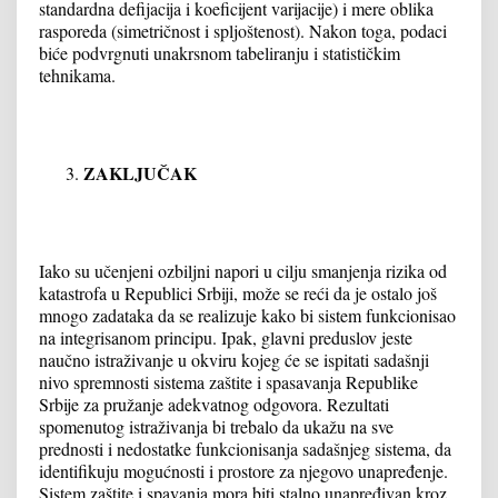
standardna defijacija i koeficijent varijacije) i mere oblika
rasporeda (simetričnost i spljoštenost). Nakon toga, podaci
biće podvrgnuti unakrsnom tabeliranju i statističkim
tehnikama.
ZAKLJUČAK
Iako su učenjeni ozbiljni napori u cilju smanjenja rizika od
katastrofa u Republici Srbiji, može se reći da je ostalo još
mnogo zadataka da se realizuje kako bi sistem funkcionisao
na integrisanom principu. Ipak, glavni preduslov jeste
naučno istraživanje u okviru kojeg će se ispitati sadašnji
nivo spremnosti sistema zaštite i spasavanja Republike
Srbije za pružanje adekvatnog odgovora. Rezultati
spomenutog istraživanja bi trebalo da ukažu na sve
prednosti i nedostatke funkcionisanja sadašnjeg sistema, da
identifikuju mogućnosti i prostore za njegovo unapređenje.
Sistem zaštite i spavanja mora biti stalno unapređivan kroz