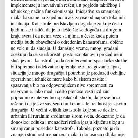
implementaciju inovativnih rešenja u pogledu taktičkog i
tehničkog načina funkcionisanja. Inicijative za smanjenje
rizika bazirane na zajednici uvek zavise od napora lokalnih
institucija. Katastrofe predstavljaju događaje za koje često
ljudi misle i ističu da je to nešto što se događa na drugom
kraju sveta i da nema veze sa njima, a često kada putem
medija budu obavešteni o određenim katastrofama, obično
ne vole ni da slučaju. U današnje vreme, mnogi građani
očekuju da će se iskoristiti postojeći planovi i procedure u
slučajevima katastrofa, a da će interventno-spasilačke službe
biti spremne i adekvatno opremljene za reagovanje. Ipak,
situacija je mnogo drugačija i potrebno je preduzeti ozbiljne
operativne i tehničke mere kako bi sistem zaštite i
spasavanja bio na odgovorajućem nivo spremnosti za
reagovanje. Iako mediji često prenose vesti uzdižući
pripradnike interventno-spasilačkih službi, da je sve brzo
rešeno i da je sve savršeno funkcionisalo, realnost je sasvim
drugačija. U većini velikih katastrofa koje su se desile u
urbanim ili ruralnim sredinama širom sveta, dokazano je da
donosioci odluka i menadžeri rizika igraju ključnu ulogu u
smanjivanju posledica katastrofa. Takođe, poznato je da
znanje i stručnost menadžera rizika i donosioca odluka nije