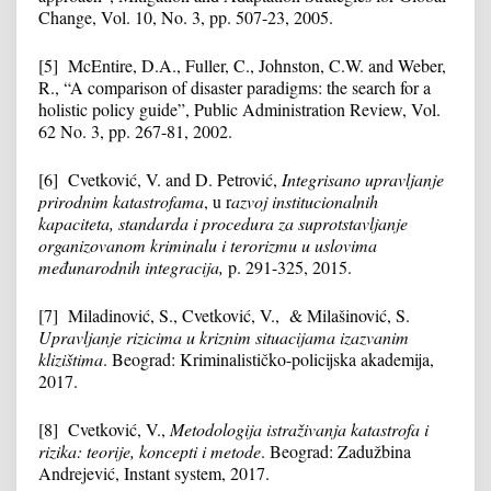
Change, Vol. 10, No. 3, pp. 507-23, 2005.
[5] McEntire, D.A., Fuller, C., Johnston, C.W. and Weber,
R., “A comparison of disaster paradigms: the search for a
holistic policy guide”, Public Administration Review, Vol.
62 No. 3, pp. 267-81, 2002.
[6] Cvetković, V. and D. Petrović,
Integrisano upravljanje
prirodnim katastrofama
, u r
azvoj institucionalnih
kapaciteta, standarda i procedura za suprotstavljanje
organizovanom kriminalu i terorizmu u uslovima
međunarodnih integracija,
p. 291-325, 2015.
[7] Miladinović, S., Cvetković, V., & Milašinović, S.
Upravljanje rizicima u kriznim situacijama izazvanim
klizištima
. Beograd: Kriminalističko-policijska akademija,
2017.
[8] Cvetković, V.,
Metodologija istraživanja katastrofa i
rizika: teorije, koncepti i metode
. Beograd: Zadužbina
Andrejević, Instant system, 2017.