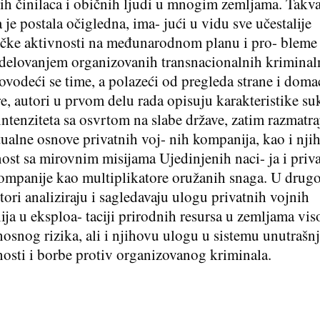
kih činilaca i običnih ljudi u mnogim zemljama. Takv
a je postala očigledna, ima- jući u vidu sve učestalije
tičke aktivnosti na međunarodnom planu i pro- bleme 
 delovanjem organizovanih transnacionalnih kriminal
ovodeći se time, a polazeći od pregleda strane i doma
ure, autori u prvom delu rada opisuju karakteristike s
intenziteta sa osvrtom na slabe države, zatim razmatra
ualne osnove privatnih voj- nih kompanija, kao i nji
ost sa mirovnim misijama Ujedinjenih naci- ja i priv
ompanije kao multiplikatore oružanih snaga. U drug
tori analiziraju i sagledavaju ulogu privatnih vojnih
ja u eksploa- taciji prirodnih resursa u zemljama vi
osnog rizika, ali i njihovu ulogu u sistemu unutrašn
osti i borbe protiv organizovanog kriminala.