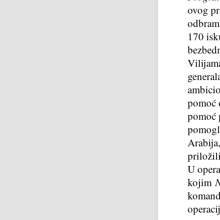
ovog pr
odbram
170 isk
bezbedn
Vilijam
general
ambicio
pomoć o
pomoć p
pomogle
Arabija
priloži
U oper
kojim
komandu
operacij