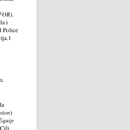
FOR
).
la i
l Police
ija.
1
m.
la
inton
)
Equip
Cilj