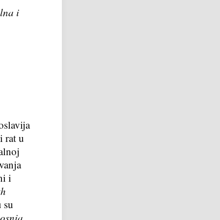
lna i
oslavija
 rat u
alnoj
ovanja
i i
th
u su
osnia