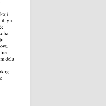
a
koji
nih gru-
će
ukoba
ju
hovu
atne
om delu
sokog
je