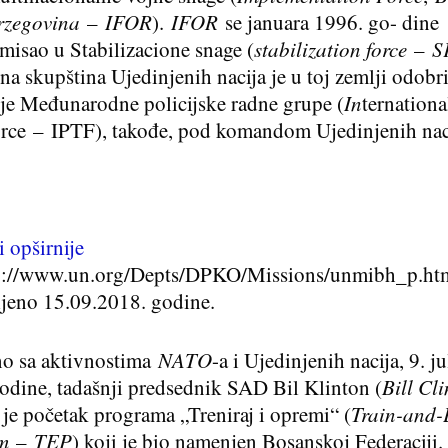
rzegovina
–
IFOR
).
IFOR
se januara 1996. go- dine
rmisao u Stabilizacione snage (
stabilization force
–
S
na skupština Ujedinjenih nacija je u toj zemlji odobri
je Međunarodne policijske radne grupe (
In
ternationa
orce
–
IPTF
), takođe, pod komandom Ujedinjenih nac
 opširnije
p://www.un.org/Depts/DPKO/Missions/unmibh_p.ht
ljeno 15.09.2018. godine.
no sa aktivnostima
NATO
-a i Ujedinjenih nacija, 9. ju
odine, tadašnji predsednik SAD Bil Klinton (
Bill Cl
 je početak programa „Treniraj i opremi“ (
Train-and-
am
–
TEP
) koji je bio namenjen Bosanskoj Federaciji. 