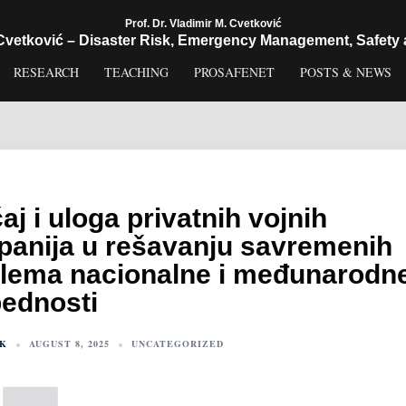
Prof. Dr. Vladimir M. Cvetković
 Cvetković – Disaster Risk, Emergency Management, Safety 
RESEARCH
TEACHING
PROSAFENET
POSTS & NEWS
aj i uloga privatnih vojnih
anija u rešavanju savremenih
lema nacionalne i međunarodn
ednosti
IK
AUGUST 8, 2025
UNCATEGORIZED