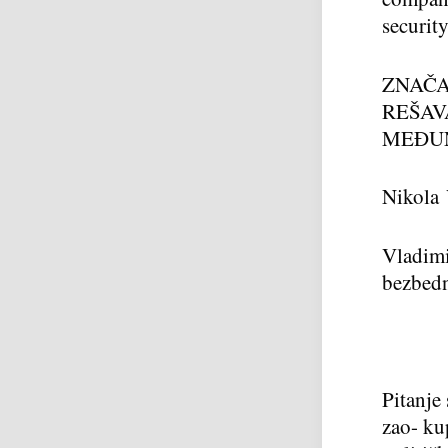
security
ZNAČA
REŠAV
MEĐU
Nikola
Vladim
bezbedn
Pitanje
zao- ku