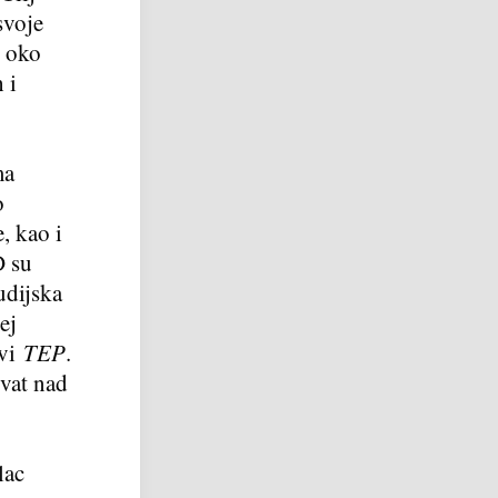
svoje
k oko
 i
ma
o
, kao i
 su
udijska
ej
ovi
TEP
.
hvat nad
lac