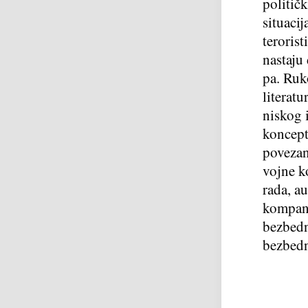
politič
situacij
teroris
nastaju
pa. Ruk
literat
niskog 
koncept
povezan
vojne k
rada, au
kompani
bezbedn
bezbedn