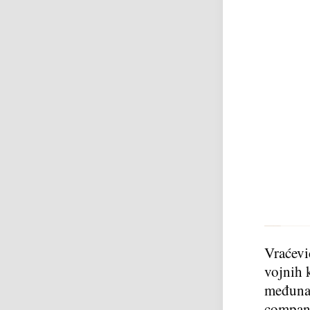
Vraćevi
vojnih 
međunar
compani