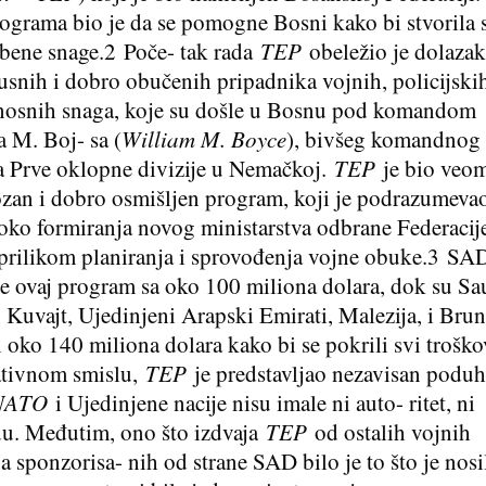
ograma bio je da se pomogne Bosni kako bi stvorila 
bene snage.
2
Poče- tak rada
TEP
obeležio je dolaza
usnih i dobro obučenih pripadnika vojnih, policijskih
osnih snaga, koje su došle u Bosnu pod komandom
a M. Boj- sa (
William M. Boyce
), bivšeg komandnog
a Prve oklopne divizije u Nemačkoj.
TEP
je bio veo
zan i dobro osmišljen program, koji je podrazumeva
ko formiranja novog ministarstva odbrane Federacije
rilikom planiranja i sprovođenja vojne obuke.
3
SAD
 ovaj program sa oko 100 miliona dolara, dok su Sa
, Kuvajt, Ujedinjeni Arapski Emirati, Malezija, i Brun
li oko 140 miliona dolara kako bi se pokrili svi trošk
ativnom smislu,
TEP
je predstavljao nezavisan podu
NATO
i Ujedinjene nacije nisu imale ni auto- ritet, ni
. Međutim, ono što izdvaja
TEP
od ostalih vojnih
a sponzorisa- nih od strane SAD bilo je to što je nosi