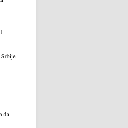
I
 Srbije
a da