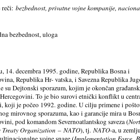
 reči:
bezbednost, privatne vojne kompanije, naciona
na bezbednost, uloga
u, 14. decembra 1995. godine, Republika Bosna i
vina, Republika Hr- vatska, i Savezna Republika Jug
le su Dejtonski sporazum, kojim je okončan građanski
 Hercegovini. To je bio surovi etnički konflikt u centr
i, koji je počeo 1992. godine. U cilju primene i pošt
nog mirovnog sporazuma, kao i garancije mira u Bosn
vini, pod komandom Severnoatlantskog saveza (
Nor
c Treaty Organization
–
NATO
), tj.
NATO
-a, u zemlj
ultinacionalne vojne snage (
Implementation Force
,
B