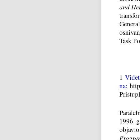
and He
transfo
General
osnivan
Task F
1
Videti
na:
htt
Pristup
Paralel
1996. g
objavio
Progr