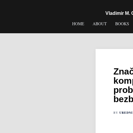
content
Vladimir M.
HOME
ABOUT
BOOKS
Znač
komp
prob
bezb
BY
UREDN