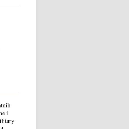
atnih
ne i
litary
al