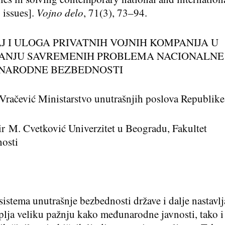
 issues].
Vojno delo
, 71(3), 73–94.
J I ULOGA PRIVATNIH VOJNIH KOMPANIJA U
ANJU SAVREMENIH PROBLEMA NACIONALNE 
NARODNE BEZBEDNOSTI
Vračević Ministarstvo unutrašnjih poslova Republike
ir
M. Cvetković Univerzitet u Beogradu, Fakultet
osti
 sistema unutrašnje bezbednosti države i dalje nastavlj
plja veliku pažnju kako međunarodne javnosti, tako i