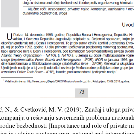
ć, N., & Cvetković, M. V. (2019). Značaj i uloga priv
kompanija u rešavanju savremenih problema nacional
odne bezbednosti [Importance and role of private mi
es in solving contemporary national and internation