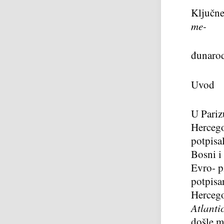
Ključne
me-
đunarod
Uvod
U Pariz
Hercego
potpisa
Bosni i
Evro- p
potpisa
Hercego
Atlanti
došle m