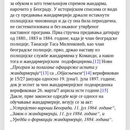
за обуком и што темељнијом спремом жандарма,
нарочито у Београду. У историјским списима се види
да су предавања жандармерији држали истакнути
полицијски чиновници и да су она била периодична,
не систематизована и без икаквог утврђеног
наставног програма. Прва стручна предавања датирају
од 1880., 1883 и 1884. године, када је члан београдске
полиције, Танасије Таса Миленковић, као члан
београдске полиције, прво, држао наставу из
полицијске службе жандармима у Команди, а након
тога и жандармеријским подофицирима.
[12]
Нови
,,
Програм за полагање официрског испита у
жандармерији
“
[13]
са ,,
Објасњењем
“
[14]
верификован
је 15/27 јануара односно 19. јуна/1. јула 1897. године,
док је испит за чин жандармеријског поднаредника
верификован 26. марта/7 априла исте године.
[15]
Дакле, прве законске одредбе које се односе на
обучавање жандармерије, везују се за акт:
,,Устројство вароши Београда, 11. јул 1864. године“,
,,Закон о жандармерији, 11. јул 1884. године“, и
,,Уредба о формацији жандармерије, 1884. година“.