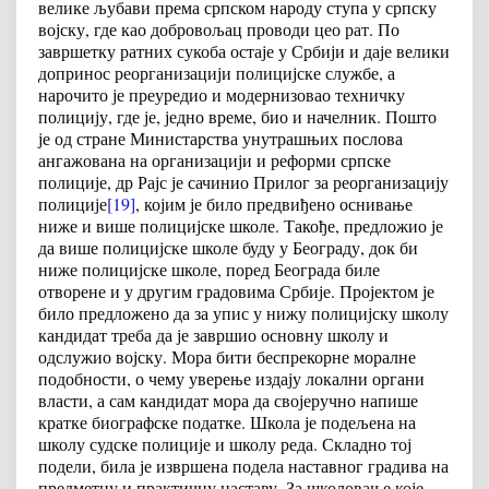
велике љубави према српском народу ступа у српску
војску, где као добровољац проводи цео рат. По
завршетку ратних сукоба остаје у Србији и даје велики
допринос реорганизацији полицијске службе, а
нарочито је преуредио и модернизовао техничку
полицију, где је, једно време, био и начелник. Пошто
је од стране Министарства унутрашњих послова
ангажована на организацији и реформи српске
полиције, др Рајс је сачинио Прилог за реорганизацију
полиције
[19]
, којим је било предвиђено оснивање
ниже и више полицијске школе. Такође, предложио је
да више полицијске школе буду у Београду, док би
ниже полицијске школе, поред Београда биле
отворене и у другим градовима Србије. Пројектом је
било предложено да за упис у нижу полицијску школу
кандидат треба да је завршио основну школу и
одслужио војску. Мора бити беспрекорне моралне
подобности, о чему уверење издају локални органи
власти, а сам кандидат мора да својеручно напише
кратке биографске податке. Школа је подељена на
школу судске полиције и школу реда. Складно тој
подели, била је извршена подела наставног градива на
предметну и практичну наставу. За школовање које