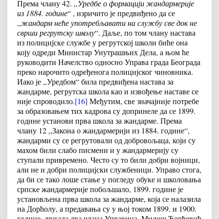
Према члану 42.
,,Уредбе о формацији жандармерије
из 1884. године
“ , изричито је предвиђено да се
,,
жандарм неће употребљавати на службу све док не
сврши регрутску школу
“. Даље, по том члану настава
из полицијске службе у регрутској школи биће она
коју одреди Министар Унутрашњих Дела, а њом ће
руководити Начелство односно Управа града Београда
преко нарочито одређенога полицијског чиновника.
Иако је ,,Уредбом“ била предвиђена настава за
жандарме, регрутска школа као и извођење наставе се
није спроводило.
[16]
Међутим, све значајније потребе
за образовањем тих кадрова су допринеле да се 1899.
године установи прва школа за жандарме. Према
члану 12 ,,Закона о жандармерији из 1884. године“,
жандарми су се регрутовали од добровољаца, који су
махом били слабо писмени и у жандармерију су
ступали привремено. Често су то били добри војници,
али не и добри полицијски службеници. Управо стога,
да би се тако лоше стање у погледу обуке и школовања
српске жандармерије побољшало, 1899. године је
установљена прва школа за жандарме, која се налазила
на Дорћолу, а предавања су у њој током 1899. и 1900.
године, држала два члана Управина, Милош Ђорђевић