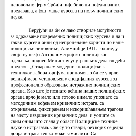
неповољно, јер у Србији није било ни појединачних
предавања, а још мање курсева на пољу полицијских
наука.
Верујући да би се лако створиле могућности
за одржавање повремених полицијских курсева и да и
такви курсеви били од непроцењиве користи по наше
полицијске чиновнике, Алимпић је 1911. године, у
својству шефа Антропометријско-полицијског
одељења, поднео Министру унутрашњих дела следећи
предлог: ,,Стварањем модерног полицијског-
техничког лабораторијума припомогло би се у врло
великој мери установљењу специјалних курсева за
професионално образовање истражних полицијских
органа. Као што је познато већина наших полицијских
органа врло је мало или готово нимало упознато са
методичним вођењем кривичних истрага, са
откривањем, фиксирањем и искоришћавањем трагова
на месту извршених кривичних дела, и уопште са
свим оним што спада у област Полицијске технике –
науке о истрагама. Све су то ствари, без којих се једна
добра истрага тешко може замислити. Са