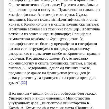
Опште политичко образовање; Практична вежбања из
кривичног права и поступка; Практична познавања из
хемије и физике; Анатомија и хигијена; Судска
медицина; Научна полиција; Идентификација и опис
криваца; Криминологија и општа полицијска питања;
Практична вежбања из техничке полиције; Практична
вежбања из описа и идентификације; Специјална
гимнастичка вежбања и Француски језик. За
полицијске агенте били су предвиђени и специјални
часови са инструкцијама о владању, подношењу
рапорта, као и практичне вежбе из Кривичног права и
поступка. Као директор школе, Рајс је предавао
криминологију и општа полицијска питања, а према
писању А. Тодоровића, једног од ученика школе,
предавања је држао на француском језику, док је
,,сваку реченицу са француског на српски преводио
тумач“.
[22]
Наставници у школи били су професори београдског
Универзитета и виши чиновници Министарства
унутрашњих дела, ,,инспектори министарства К.
Катић, А. Кузмановић и уредник листа (Полиција)