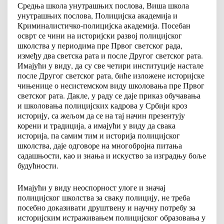
Средња школа унутрашњих послова, Виша школа
унутрашњих послова, Полицијска академија и
Криминалистичко-полицијска академија. Посебан
осврт се чини на историјски развој полицијског
школства у периодима пре Првог светског рада,
између два светска рата и после Другог светског рата.
Имајући у виду, да су све четири институције настале
после Другог светског рата, биће изложене историјске
чињенице о несистемском виду школовања пре Првог
светског рата. Дакле, у раду се даје приказ обучавања
и школовања полицијских кадрова у Србији кроз
историју, са жељом да се на тај начин презентују
корени и традиција, а имајући у виду да свака
историја, па самим тим и историја полицијског
школства, даје одговоре на многобројна питања
садашњости, као и знања и искуство за изградњу боље
будућности.
Имајући у виду неоспорност улоге и значај
полицијског школства за сваку полицију, не треба
посебно доказивати друштвену и научну потребу за
историјским истраживањем полицијског образовања у