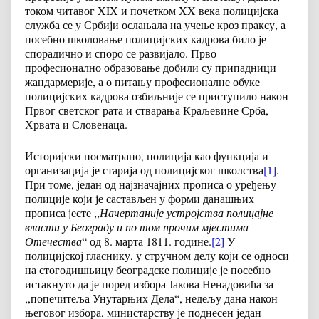
током читавог XIX и почетком XX века полицијска
служба се у Србији ослањала на учење кроз праксу, а
посебно школовање полицијских кадрова било је
спорадично и споро се развијало. Прво
професионално образовање добили су припадници
жандармерије, а о питању професионалне обуке
полицијских кадрова озбиљније се приступило након
Првог светског рата и стварања Краљевине Срба,
Хрвата и Словенаца.
Историјски посматрано, полиција као функција и
организација је старија од полицијског школства
[1]
.
При томе, један од најзначајних прописа о уређењу
полиције који је састављен у форми данашњих
прописа јесте ,,
Начертаније устројства полицајне
власти у Београду и по том прочим мјестима
Отечества
“ од 8. марта 1811. године.
[2]
У
полицијској гласнику, у стручном делу који се односи
на стогодишњицу београдске полиције је посебно
истакнуто да је поред избора Јакова Ненадовића за
,,попечитеља Унутарњих Дела“, недељу дана након
његовог избора, министарству је поднесен један