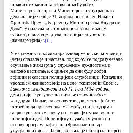
независних министарстава, између којих
Министарство војно и Министарство унутрашњих
дела, на чије чело је 21. априла постављен Никола
Христић. Према ,,Устроениу Министерства Внутрени
Дела“, у надлежност тог министарства, између
осталог, спадала је ,,цела полиција сигурности
(жандармерија)“.
[11]
У надлежности командира жандармеријске компаније
(чете) спадала је и настава, под којом се подразумевало
обучавање жандарма у службеним дужностима и
њихово васпитање, с циљем да они буду добри
војници и савесни полицијски службеници. Коначним
увођењем жандармерије на целој територији Србије,
Законом о жандармерији од 11. јула 1884. године,
детаљније је регулисано питање стручне обуке
жандарма. Наиме, на основу тог документа, је било
потребно да пре ступања у службу, сви жандарми
заврше регрутску школу и настава је имала војни и
полицијски део. Полицијску службу су учили на
основу програма који је одређивао министар
унутрашњих дела. Дакле, још тада је постојала потреба