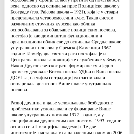
века, односно од оснивања прве Полицијске школе у
Београду (тзв. Рајсова школа – 1921), која је у ствари
представљала четворомесечни курс. Такав систем
различитих стручних курсева као облика
оспособљавања за обављање полицијских послова,
постојао је као доминантан функционални и
организациони облик све до оснивања Средње школе
унутрашњих послова у Сремској Каменици 1967.
године. Између два светска рата постојала је и
Централна школа за полицијске службенике у Земуну.
Након Другог светског рата формиране су и једно
време су деловале Висока школа УДБ-а и Виша школа
ДСУП-а, на чијим се традицијама заснивала и
остваривала делатност Више школе унутрашњих
послова.
Развој друштва и даље усложњавање безбедносне
проблематике условљавали су формирање Више
школе унутрашњих послова 1972. године, а у
специфичним друштвеним околностима 1993. године
оснива се и Полицијска академија. Те две
институције, настављају са паралелним радом до 2006.