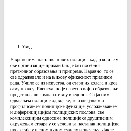
Увод
У временима настанка првих полиција кадар који је у
ове организације приман био је бeз посебног
претходног образовања и припреме. Наравно, то се
све одражавало и на њихову ефикасност приликом
рада. Учило се из искуства, од старијих колега и кроз
саму праксу. Евентуално је извесно војно образовање
представљало компаративну вредност. Са јасним
одвајањем полиције од војске, те издвајањем и
профилисањем полицијске функције, усложњавањем
и диференцијацијом полицијских послова, све
комплекснијим односима полиције са друштвеним
окружењем стварају се услови за настанак полицијске
професије у њеном пуном смислу и значењу. Дакле,