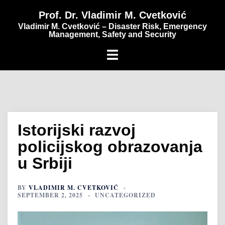
content
Prof. Dr. Vladimir M. Cvetković
Vladimir M. Cvetković – Disaster Risk, Emergency
Management, Safety and Security
Istorijski razvoj
policijskog obrazovanja
u Srbiji
BY
VLADIMIR M. CVETKOVIĆ
SEPTEMBER 2, 2025
UNCATEGORIZED