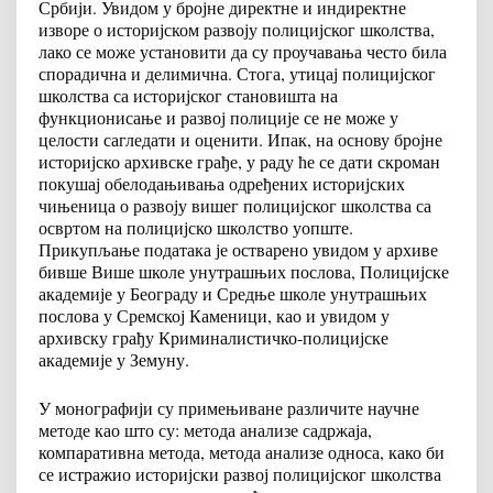
Србији. Увидом у бројне директне и индиректне
изворе о историјском развоју полицијског школства,
лако се може установити да су проучавања често била
спорадична и делимична. Стога, утицај полицијског
школства са историјског становишта на
функционисање и развој полиције се не може у
целости сагледати и оценити. Ипак, на основу бројне
историјско архивске грађе, у раду ће се дати скроман
покушај обелодањивања одређених историјских
чињеница о развоју вишег полицијског школства са
освртом на полицијско школство уопште.
Прикупљање података је остварено увидом у архиве
бивше Више школе унутрашњих послова, Полицијске
академије у Београду и Средње школе унутрашњих
послова у Сремској Каменици, као и увидом у
архивску грађу Криминалистичко-полицијске
академије у Земуну.
У монографији су примењиване различите научне
методе као што су: метода анализе садржаја,
компаративна метода, метода анализе односа, како би
се истражио историјски развој полицијског школства