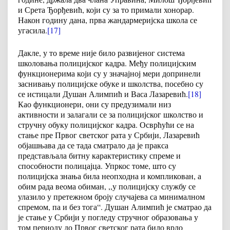
и Срета Ђорђевић, који су за то примали хонорар.
Након годину дана, прва жандармеријска школа се
угасила.
[17]
Дакле, у то време није било развијеног система
школовања полицијског кадра. Међу полицијским
функционерима који су у значајној мери допринели
заснивању полицијске обуке и школства, посебно су
се истицали Душан Алимпић и Васа Лазаревић.
[18]
Као функционери, они су предузимали низ
активности и залагали се за полицијског школство и
стручну обуку полицијског кадра. Осврћући се на
стање пре Првог светског рата у Србији, Лазаревић
објашњава да се тада сматрало да је пракса
представљала битну карактеристику спреме и
способности полицајца. Упркос томе, што су
полицијска знања била неопходна и компликован, а
обим рада веома обиман, ,,у полицијску службу се
улазило у претежном броју случајева са минималном
спремом, па и без тога“. Душан Алимпић је сматрао да
је стање у Србији у погледу стручног образовања у
том периоду до Првог светског рата било врло