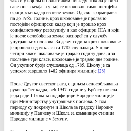
тако и у војном и политичком погледу. Школа је била
савезног значаја, а у њој се школовао само постојећи
официрски кадар из целе земље. Од свог формирања
па до 1955. године, кроз школовање је пролазио
постојећи официрски кадар који је прошао кроз
социјалистичку револуцију и као официри ЈНА и који
је после ослобођења земље распоређен у службу
унутрашњих послова. За девет година кроз школовање
је прошло седам класа са 1785 слушалаца. У прве
четири класе школовање је трајало годину дана, а за
последње три класе, школовање је трајало две године.
Од укупног броја слушалаца од 1785, Школу је са
успехом завршило 1482 официра милиције.
[28]
После Другог светског рата, с циљем оспособљавања
руководећег кадра, већ 1947. године у Врбасу почела
је да ради Школа за подофицире Народне милиције
при Министарству унутрашњих послова. У том
периоду су покренуте и Школа за градску Народну
милицију у Панчеву и Школа за командире станица
Народне милиције у Земуну.