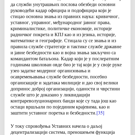
да служби унутрашњих послова обезбеди основни
руководећи кадар официра и подофицира који је
стицао основна знања из правних наука: кривичног,
уставног, управног, међународног јавног права,
криминалистике, политичке економије, историје
радничког покрета и КПЈ као и из језика, историје,
математике и географије. Стицала су се знања и из
правила службе стратегије и тактике службе државне
и јавне безбедности као и војна знања закључно са
командантом батаљона. Кадар који је у послератним
годинама школован овде био је тај који је у своје руке
узео задатке модерног организовања и
осавремењавања службе безбедности, посебно
организације и задатака милиције и дао свој велики
допринос доброј организацији, оданости и чврстини
службе што је доказано у ликвидацији
контрареволуционарних банди које су тада још као
остаци вршљали по појединим крајевима, као и
заштити уставног поретка и безбедности.
[35]
У току спровођења Уставних начела о даљој
децентрализацији система, преношењем функција