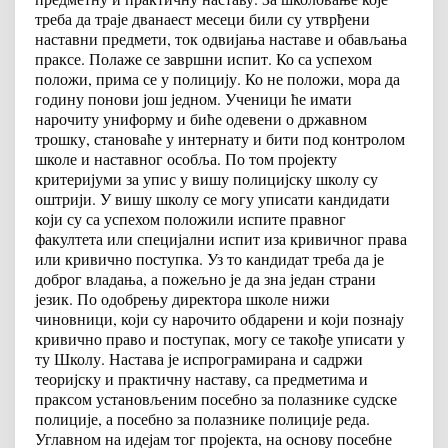
треба да траје дванаест месеци били су утврђени
наставни предмети, ток одвијања наставе и обављања
праксе. Полаже се завршни испит. Ко са успехом
положи, прима се у полицију. Ко не положи, мора да
годину понови још једном. Ученици ће имати
нарочиту униформу и биће одевени о државном
трошку, становаће у интернату и бити под контролом
школе и наставног особља. По том пројекту
критеријуми за упис у вишу полицијску школу су
оштрији. У вишу школу се могу уписати кандидати
који су са успехом положили испите правног
факултета или специјални испит иза кривичног права
или кривично поступка. Уз то кандидат треба да је
доброг владања, а пожељно је да зна један страни
језик. По одобрењу директора школе нижи
чиновници, који су нарочито обдарени и који познају
кривично право и поступак, могу се такође уписати у
ту Школу. Настава је испрограмирана и садржи
теоријску и практичну наставу, са предметима и
праксом установљеним посебно за полазнике судске
полиције, а посебно за полазнике полиције реда.
Углавном на идејам тог пројекта, на основу посебне