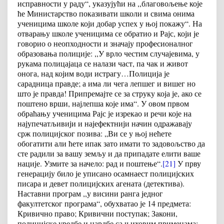
исправности у раду“, указујући на ,,благовољење које
ће Министарство показивати школи и свима онима
ученицима школе који добар успех у њој покажу“. На
отварању школе ученицима се обратио и Рајс, који је
говорио о неопходности и значају професионалног
образовања полиције: ,,У врло честим случајевима, у
рукама полицајаца се налази част, па чак и живот
онога, над којим води истрагу…Полиција је
сарадница правде; а има ли чега лепшег и вишег но
што је правда! Припремајте се за струку која је, ако се
поштено врши, најлепша које има“. У овом првом
обраћању ученицима Рајс је изрекао и речи које на
најупечатљивији и најефектнији начин одражавају
срж полицијског позива: „Ви се у њој нећете
обогатити али ћете ипак зато имати то задовољство да
сте радили за вашу земљу и да припадате елити ваше
нације. Узмите за начело: рад и поштење“.
[21]
У прву
генерацију било је уписано осамнаест полицијских
писара и девет полицијских агената (детектива).
Наставни програм ,,у висини ранга једног
факултетског програма“, обухватао је 14 предмета:
Кривично право; Кривични поступак; Закони,
полицијске уредбе и нардбе са њиховим применама;