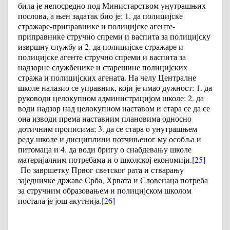
била је непосредно под Министарством унутрашњих
послова, а њен задатак био је: 1. да полицијске
стражаре-приправнике и полицијске агенте-
приправнике стручно спреми и васпита за полицијску
извршну службу и 2. да полицијске стражаре и
полицијске агенте стручно спреми и васпита за
надзорне службенике и старешине полицијских
стража и полицијских агената. На челу Централне
школе налазио се управник, који је имао дужност: 1. да
руководи целокупном администрацијом школе; 2. да
води надзор над целокупном наставом и стара се да се
она изводи према наставним плановима односно
дотичним прописима; 3. да се стара о унутрашњем
реду школе и дисциплини потчињеног му особља и
питомаца и 4. да води бригу о снабдевању школе
материјалним потребама и о школској економији.
[25]
По завршетку Првог светског рата и стварању
заједничке државе Срба, Хрвата и Словенаца потреба
за стручним образовањем и полицијском школом
постала је још акутнија.
[26]