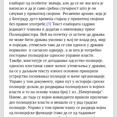
елаборат од особитог значаја, али да се не зна кога је
написао и да је само срећна случајност што је он
сачуван у приватној својини Ресавчеве архиве, која је
у Београду дуго времена стајала у приватној својини
без правне употребе.
[3]
Текст елабората садржи
једанаест чланова и додатак о именовању првог
Полицајмастора. Већ на почетку се истиче да држава
не може бити држава уколико у њој не влада ред, мир
и поредак, утемељен тако да се сви односи у држави
нормално и сагласно одвијају, а за шта је потребно
постојање полицијске односно управне власти.
Такође, констатује се дотадашње одсуство полиције,
односно изостанак самог њеног утемељења у држави,
па се у даљњем тексту износе основни принципи
устројства (оснивања) полиције и њене организације.
Управо у том документу, први пут у историји српске
полиције долази до раздвајања полицијских и војних
власти и то на основу члана број 1 из ,,Начертанија“.
Наиме, до тада су војни команданти вршили приличан
део полицијске власти и мешали се у рад градске
полиције. Управо у том првом члану се раздваја војна
од полицијске функције (тако да се од тадашњег