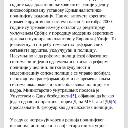
године када долази до њихове интеграције у једну
високообразовану установу Криминалистичко-
полицијску академију. Наиме, започете корените
промене друштвеног система након 5. октобра 2000.
године су требале између осталог да резултирају
укључењем Србије у породицу модерних европских
држава и пуноправно чланство у Европској Унији. То
је наметнуло потребу темељитих реформи свих
сегмената друштва, укључујући и полицију.
Несумњиво је да реформа полицијској образовног
система чини једно од темељних питања реформе
полиције у целини. Битка за будућност и
модернизацију српске полиције се управо добијала
неопходном трансформацијом и осавремењавањем
система школовања и оспособљавања полицијског
кадра. Министарство унутрашњих послова је
Упутством о Дану безбедности
[5]
, објавило да ће као
један од својих празника, поред Дана МУП-а и РДБ
[6]
,
прослављати 8. фебруар као дан школства полиције.
У раду се истражују корени развоја полицијског
школства, историјски развој четири институције: