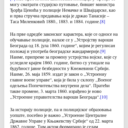
могу сматрати студијско путовање, бившег министра
Ђорђа Ценића у полиције Немачке и Швајцарске, као
и прва стручна предавања која је држао Танасије –
Таса Миленковић 1880., 1883. и 1884. године.
[8]
На прве одредбе законског карактера, које се односе на
обучавање полиције, налазе се у ,,Устројству вароши
Београда од 18. јула 1860. године“, којим је регулисан
положај и употреба београдске жандармерије.
[9]
Наиме, припреме за промену устројства војске, које су
уследиле крајем 1860. године, битно су утицале на
будућност јавне безбедности у Кнежевини Србији.
Наиме, 26. маја 1859. издат је закон о ,,Устроениу
главне воене управе“, која је била у склопу ,,Военог
одељења Попечитењства внутрени дела“. Пратећи
такве промене, 3. марта 1860. израђено је ново
,,Устроение управителства вароши Београда“.
[10]
За историју полиције, па и полицијског образовања
уопште, посебно је важно ,,Устроение Централне
Државне Управе у Књажевству Србије“ од 22. марта
1862. године. Тим актом формирано је седам