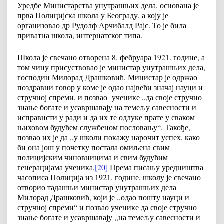
Уредбе Министарства унутрашњих дела, основана је
прва Полицијска школа у Београду, а коју је
организовао др Рудолф Арчибалд Рајс. То је била
приватна школа, интернатског типа.
Школа је свечано отворена 8. фебруара 1921. године, а
том чину присуствовао је министар унутрашњих дела,
господин Милорад Драшковић. Министар је одржао
поздравни говор у коме је одао највећи значај науци и
стручној спреми, и позвао ученике ,,да своје стручно
знање богате и усавршавају на темељу савесности и
исправнсти у ради и да их те одлуке прате у сваком
њиховом будућем службеном пословању“. Такође,
позвао их је да ,,у школи покажу нарочит успех, како
би она још у почетку постала омиљена свим
полицијским чиновницима и свим будућим
генерацијама ученика.
[20]
Према писању уредништва
часописа Полиција из 1921. године, школу је свечано
отворио тадашњи министар унутрашњих дела
Милорад Драшковић, који је ,,одао пошту науци и
стручној спреми“ и позвао ученике да своје стручно
знање богате и усавршавају ,,на темељу савесности и