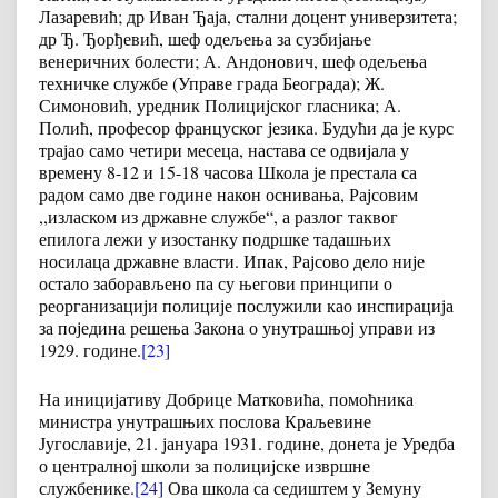
Лазаревић; др Иван Ђаја, стални доцент универзитета;
др Ђ. Ђорђевић, шеф одељења за сузбијање
венеричних болести; А. Андонович, шеф одељења
техничке службе (Управе града Београда); Ж.
Симоновић, уредник Полицијског гласника; А.
Полић, професор француског језика. Будући да је курс
трајао само четири месеца, настава се одвијала у
времену 8-12 и 15-18 часова Школа је престала са
радом само две године након оснивања, Рајсовим
,,изласком из државне службе“, а разлог таквог
епилога лежи у изостанку подршке тадашњих
носилаца државне власти. Ипак, Рајсово дело није
остало заборављено па су његови принципи о
реорганизацији полиције послужили као инспирација
за поједина решења Закона о унутрашњој управи из
1929. године.
[23]
На иницијативу Добрице Матковића, помоћника
министра унутрашњих послова Краљевине
Југославије, 21. јануара 1931. године, донета је Уредба
о централној школи за полицијске извршне
службенике.
[24]
Ова школа са седиштем у Земуну