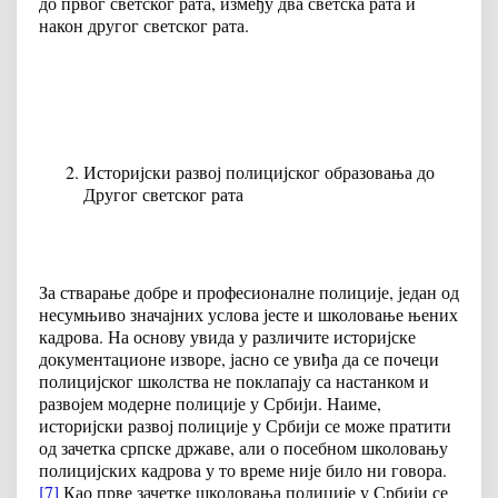
до првог светског рата, између два светска рата и
након другог светског рата.
Историјски развој полицијског образовања до
Другог светског рата
За стварање добре и професионалне полиције, један од
несумњиво значајних услова јесте и школовање њених
кадрова. На основу увида у различите историјске
документационе изворе, јасно се увиђа да се почеци
полицијског школства не поклапају са настанком и
развојем модерне полиције у Србији. Наиме,
историјски развој полиције у Србији се може пратити
од зачетка српске државе, али о посебном школовању
полицијских кадрова у то време није било ни говора.
[7]
Као прве зачетке школовања полиције у Србији се