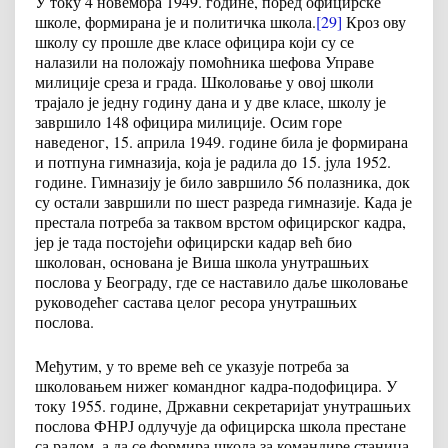
У току 4 новембра 1949. године, поред официрске
школе, формирана је и политичка школа.
[29]
Кроз ову
школу су прошле две класе официра који су се
налазили на положају помоћника шефова Управе
милиције среза и града. Школовање у овој школи
трајало је једну годину дана и у две класе, школу је
завршило 148 официра милиције. Осим горе
наведеног, 15. априла 1949. године била је формирана
и потпуна гимназија, која је радила до 15. jула 1952.
године. Гимназију је било завршило 56 полазника, док
су остали завршили по шест разреда гимназије. Када је
престала потреба за таквом врстом официрског кадра,
јер је тада постојећи официрски кадар већ био
школован, основана је Виша школа унутрашњих
послова у Београду, где се наставило даље школовање
руководећег састава целог ресора унутрашњих
послова.
Међутим, у то време већ се указује потреба за
школовањем нижег командног кадра-подофицира. У
току 1955. године, Државни секретаријат унутрашњих
послова ФНРЈ одлучује да официрска школа престане
са радом, а да се формира школа за командире станица