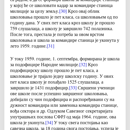
у којој ће се школовати кадар за командире станица
милиције за целу земљу.
[30]
Кроз овај облик
школовања прошло је пет класа, са школовањем од по
годину дана. У свих пет класа кроз школу је прошло
759 слушалаца, а школу је завршило 742 полазника.
После тога, престала је потреба за овом врстом
школовања и школа за командире станица је укинута у
лето 1959. године.
[31]
У току 1959. године, 1. септембра, формирана је школа
за подофицире Народне милиције.
[32]
Кроз
подофицирску школу прошло је пет класа, а
школовање је трајало једну школску годину. У ових
пет класа школу је похађало 1525 слушалаца, а
завршило је 1431 подофицир.
[33]
Свршени ученици
ове школе после успешно завршеног школовања,
добијали су чин подофицира и распоређивани су на
дужност командира или заменика командира станице,
вођа сектора и др. Одлуком Савезног секретаријата
унутрашњих послова СФРЈ од маја 1964. године, ова
школа је укинута.
[34]
У току свега постојања као
савезна школа, за 18 година свога постојања, успела је