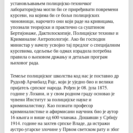
установљавањем полицијско-техничког
лабораторијума могли би се приређивати повремени
курсеви, на којима би се бољи полицијских
чиновници, нарочито они који раде на кривицама,
упознали теоријски и практично са суштином
Бертијонаже, Дактилоскопије, Полицијске технике и
Криминалне Антропологије. Ако би господин
министар у начелу усвојио тај предлог о специјалним
курсевима, одељење би одмах израдила потребна
правила о њиховом држању и детаљан програм
њиховог рада.
Темеље полицијског школства код нас је поставио др
Рудолф Арчибалд Рајс, који је уједно био и велики
пријатељ српског народа. Рођен је 08. јула 1875.
године у Лозани, и у свом родном граду основао је
чувени Институт за полицијске науке и
криминалистику. Као познати професор
криминалистике и афирмисани научник био је аутор
16 књига и више од 600 чланака. Дошавши у Србију
1914. године на захтев српске Владе, да истражи
аустро-угарске злочине у Првом светском рату и због