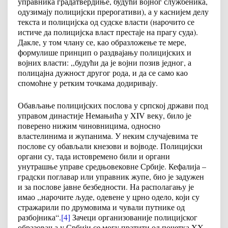
управника градатвердиње, будући војног службеника,
одузимају полицијски прерогативи), а у каснијем делу
текста и полицијска од судске власти (нарочито се
истиче да полицијска власт престаје на прагу суда).
Дакле, у том члану се, као образложење те мере,
формулише принцип о раздвајању полицијских и
војних власти: ,,будући да је војни позив једног, а
полицајна дужност другог рода, и да се само као
спомоћне у ретким точкама додиривају.
Обављање полицијских послова у српској држави под
управом династије Немањића у XIV веку, било је
поверено нижим чиновницима, односно
властелинима и жупанима. У неким случајевима те
послове су обављали кнезови и војводе. Полицијски
органи су, тада истовремено били и органи
унутрашње управе средњовековне Србије. Кефалија –
градски поглавар или управник жупе, био је задужен
и за послове јавне безбедности. На располагању је
имао ,,нарочите људе, одевене у црно одело, који су
стражарили по друмовима и чували путнике од
разбојника“.
[4]
Зачеци организованије полицијског
образовања у Србији се могу пратити од почетка XX