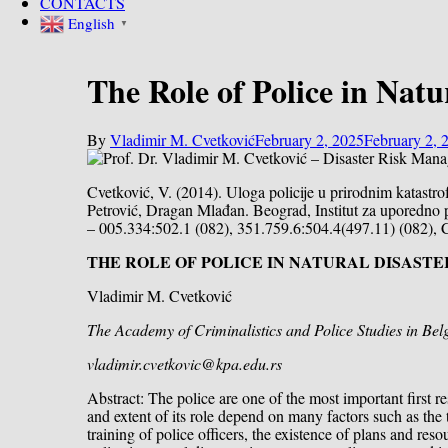
CONTACTS
English
▼
The Role of Police in Natu
By
Vladimir M. Cvetković
February 2, 2025
February 2, 
Cvetković, V. (2014). Uloga policije u prirodnim katast
Petrović, Dragan Mlađan. Beograd, Institut za uporedno 
– 005.334:502.1 (082), 351.759.6:504.4(497.11) (082)
ТHE ROLE OF POLICE IN NATURAL DISASTE
Vladimir M. Cvetković
The Academy of Criminalistics and Police Studies in Bel
vladimir.cvetkovic@kpa.edu.rs
Abstract: The police are one of the most important first res
and extent of its role depend on many factors such as the 
training of police officers, the existence of plans and res