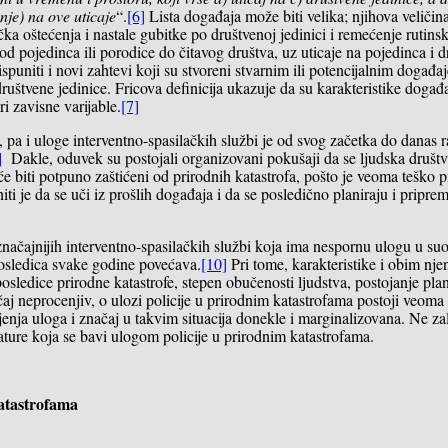
nje) na ove uticaje
“.
[6]
Lista događaja može biti velika; njihova veličin
ička oštećenja i nastale gubitke po društvenoj jedinici i remećenje rutins
od pojedinca ili porodice do čitavog društva, uz uticaje na pojedinca i d
ispuniti i novi zahtevi koji su stvoreni stvarnim ili potencijalnim događ
ruštvene jedinice. Fricova definicija ukazuje da su karakteristike događaj
i zavisne varijable.
[7]
ofa, pa i uloge interventno-spasilačkih službi je od svog začetka do danas
]
Dakle, oduvek su postojali organizovani pokušaji da se ljudska društ
e biti potpuno zaštićeni od prirodnih katastrofa, pošto je veoma teško p
i je da se uči iz prošlih događaja i da se posledično planiraju i pripre
značajnijih interventno-spasilačkih službi koja ima nespornu ulogu u su
 posledica svake godine povećava.
[10]
Pri tome, karakteristike i obim nje
posledice prirodne katastrofe, stepen obučenosti lјudstva, postojanje pla
ačaj neprocenjiv, o ulozi policije u prirodnim katastrofama postoji veom
njenja uloga i značaj u takvim situacija donekle i marginalizovana. Ne za
erature koja se bavi ulogom policije u prirodnim katastrofama.
katastrofama