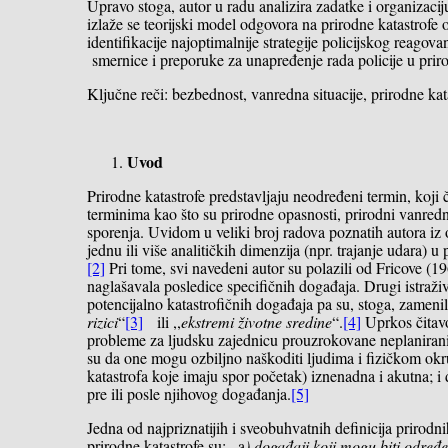
Upravo stoga, autor u radu analizira zadatke i organizacij
izlaže se teorijski model odgovora na prirodne katastrofe o
identifikacije najoptimalnije strategije policijskog reagova
smernice i preporuke za unapređenje rada policije u prir
Ključne reči: bezbednost, vanredna situacije, prirodne kata
Uvod
Prirodne katastrofe predstavljaju neodređeni termin, koji
terminima kao što su prirodne opasnosti, prirodni vanredn
sporenja. Uvidom u veliki broj radova poznatih autora iz ob
jednu ili više analitičkih dimenzija (npr. trajanje udara) u
[2]
Pri tome, svi navedeni autor su polazili od Fricove (19
naglašavala posledice specifičnih događaja. Drugi istraživa
potencijalno katastrofičnih događaja pa su, stoga, zamenil
rizici
“
[3]
ili ,,
ekstremi životne sredine
“.
[4]
Uprkos čitavoj
probleme za ljudsku zajednicu prouzrokovane neplaniranim
su da one mogu ozbiljno naškoditi ljudima i fizičkom okru
katastrofa koje imaju spor početak) iznenadna i akutna; i
pre ili posle njihovog događanja.
[5]
Jedna od najpriznatijih i sveobuhvatnih definicija prirodni
prirodne katastrofe su: ,,a
) događaji koji mogu biti određe