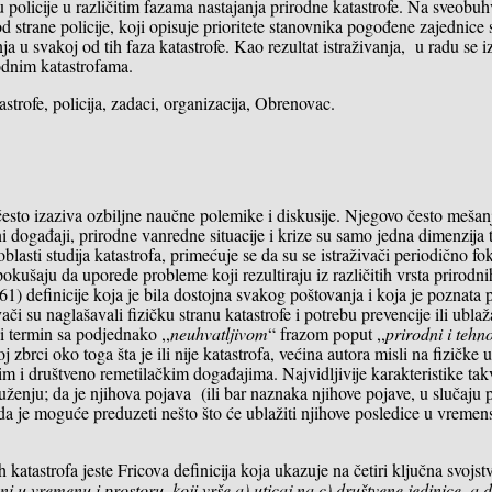
u policije u različitim fazama nastajanja prirodne katastrofe. Na sveobuh
d strane policije, koji opisuje prioritete stanovnika pogođene zajednice 
nja u svakoj od tih faza katastrofe. Kao rezultat istraživanja, u radu se 
odnim katastrofama.
strofe, policija, zadaci, organizacija, Obrenovac.
 često izaziva ozbiljne naučne polemike i diskusije. Njegovo često mešan
i događaji, prirodne vanredne situacije i krize su samo jedna dimenzija 
lasti studija katastrofa, primećuje se da su se istraživači periodično fok
 pokušaju da uporede probleme koji rezultiraju iz različitih vrsta prirodni
61) definicije koja je bila dostojna svakog poštovanja i koja je poznata 
či su naglašavali fizičku stranu katastrofe i potrebu prevencije ili ubla
i termin sa podjednako ,,
neuhvatljivom
“ frazom poput ,,
prirodni i tehn
 zbrci oko toga šta je ili nije katastrofa, većina autora misli na fizičke u
 i društveno remetilačkim događajima. Najvidljivije karakteristike ta
ženju; da je njihova pojava (ili bar naznaka njihove pojave, u slučaju 
 da je moguće preduzeti nešto što će ublažiti njihove posledice u vrem
h katastrofa jeste Fricova definicija koja ukazuje na četiri ključna svojst
ni u vremenu i prostoru, koji vrše a) uticaj na c) društvene jedinice, a 