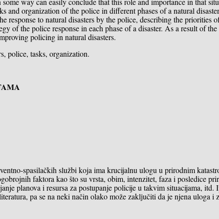
d in some way can easily conclude that this role and importance in that sit
 and organization of the police in different phases of a natural disaster
 response to natural disasters by the police, describing the priorities of
egy of the police response in each phase of a disaster. As a result of the
mproving policing in natural disasters.
, police, tasks, organization.
FAMA
erventno-spasilačkih službi koja ima krucijalnu ulogu u prirodnim katast
brojnih faktora kao što su vrsta, obim, intenzitet, faza i posledice pri
janje planova i resursa za postupanje policije u takvim situacijama, itd. 
teratura, pa se na neki način olako može zaklјučiti da je njena uloga i 