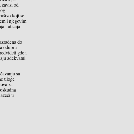
a zavisi od
kog
ruštvo koji se
ajem i njegovim
a i uticaja
 razrađena do
va odupru
redvideti gde i
maju adekvatni
očavanju sa
ne uloge
nova za
a oskudna
lazeći u