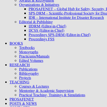
Awards & Recognition
Organizations & Initiatives
PROSAFENET – Global Hub for Safety, Security,
SPS-DRM – Scientific-Professional Society for Di
IDR – International Institute for Disaster Research
Editorial & Publishing
IJDRM (Editor-in-Chief)
IJCSS (Editor-in-Chief)
Proceedings SPS-DRM (Editor-in-Chief)
Proceedings FSS
BOOKS
Textbooks
Monographs
Practicums/Manuals
Edited Volumes
RESEARCH
Publications
Bibliography
Projects
TEACHING
Courses & Lectures
Mentoring & Academic Supervision
Practical Teaching, Trainings & Simulations
PROSAFENET
POSTS & NEWS