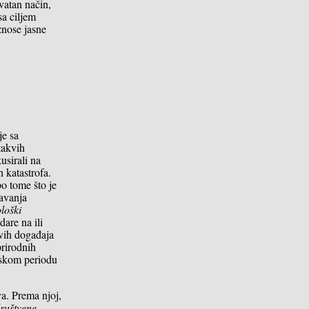
vatan način,
sa ciljem
iznose jasne
je sa
takvih
usirali na
h katastrofa.
po tome što je
žavanja
ološki
dare na ili
kvih događaja
prirodnih
enskom periodu
va. Prema njoj,
društvene