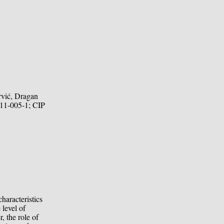
rvić, Dragan
411-005-1; CIP
characteristics
 level of
, the role of