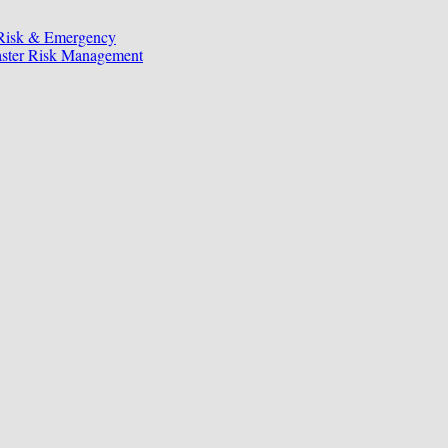
 Risk & Emergency
saster Risk Management