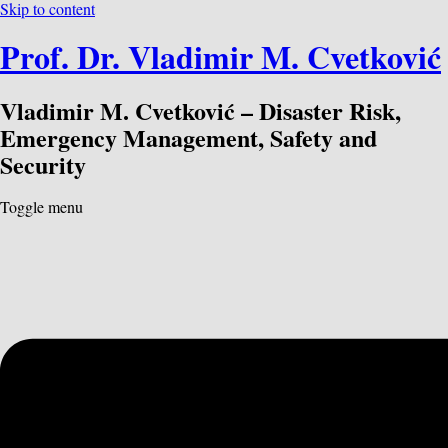
Skip to content
content
Prof. Dr. Vladimir M. Cvetković
Vladimir M. Cvetković – Disaster Risk,
Emergency Management, Safety and
Security
Toggle menu