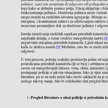
jedinice, zauzvrat, propisuju d) odgovore (ili prilagođava
toga kako se definišu granice polja. Uticaj uključuje i fiz
funkcionisanja jedinice. Društvena jedinica može varirati 
mogu izraziti na različitim nivoima agregacije. Moraju se 
uticajima, i kontinuirani zahtevi za održavanjem održive d
nezavisne promenljive dok su društvene jedinice i odgovor
Istorija istraživanja različitih aspekata prirodnih katastr
najsitnijih detalja, o čemu svedoče mnogobrojni radovi.
[8
negativnim uticajima prirodnih katastrofa. Ljudi nikad neć
kada će sledeća nastati.
[9]
Međutim, ono što se može učinit
odgovori.
U tom procesu, policija svakako predstavlja jednu od naj
posledicama prirodnih katastrofa čiji se broj i ozbiljnost
zavise od mnogobrojnih faktora: vrsta, obim, intenzitet i 
postupanje policije u takvim situacijama. Iako je njen zn
literatura, pa se na neki način lako može zaklјučiti da je 
razloge takvog stanje, bilo bi celishodno dati pregled lit
Pregled literature o ulozi policije u prirodnim 