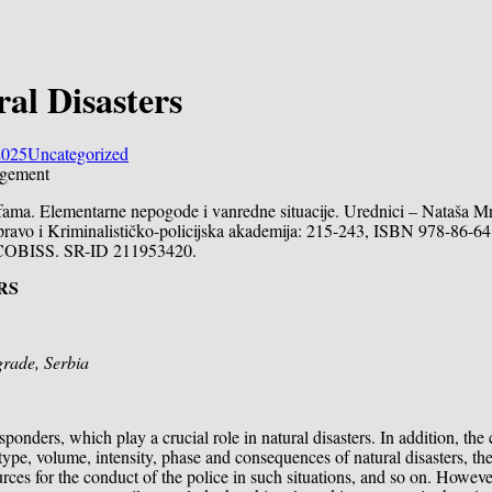
ral Disasters
2025
Uncategorized
rofama. Elementarne nepogode i vanredne situacije. Urednici – Nataša M
pravo i Kriminalističko-policijska akademija: 215-243, ISBN 978-86-6
, COBISS. SR-ID 211953420.
RS
grade, Serbia
ponders, which play a crucial role in natural disasters. In addition, the 
type, volume, intensity, phase and consequences of natural disasters, the
ources for the conduct of the police in such situations, and so on. However