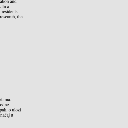
uation and
. In a
 residents
 research, the
rofama.
rodne
Ipak, o ulozi
značaj u