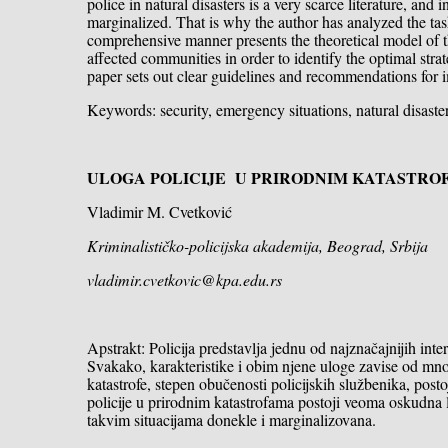
police in natural disasters is a very scarce literature, an
marginalized. That is why the author has analyzed the tasks
comprehensive manner presents the theoretical model of the
affected communities in order to identify the optimal strat
paper sets out clear guidelines and recommendations for i
Keywords: security, emergency situations, natural disasters
ULOGA POLICIJE U PRIRODNIM KATASTRO
Vladimir M. Cvetković
Kriminalističko-policijska akademija, Beograd, Srbija
vladimir.cvetkovic@kpa.edu.rs
Apstrakt: Policija predstavlja jednu od najznačajnijih int
Svakako, karakteristike i obim njene uloge zavise od mnogo
katastrofe, stepen obučenosti policijskih službenika, posto
policije u prirodnim katastrofama postoji veoma oskudna li
takvim situacijama donekle i marginalizovana.